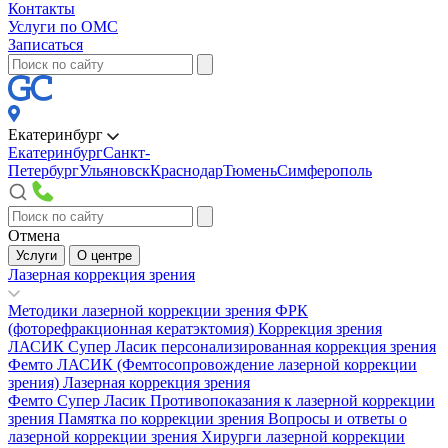
Контакты
Услуги по ОМС
Записаться
Екатеринбург
Екатеринбург
Санкт-
Петербург
Ульяновск
Краснодар
Тюмень
Симферополь
Отмена
Услуги
О центре
Лазерная коррекция зрения
Методики лазерной коррекции зрения
ФРК
(фоторефракционная кератэктомия)
Коррекция зрения
ЛАСИК
Супер Ласик персонализированная коррекция зрения
Фемто ЛАСИК (Фемтосопровождение лазерной коррекции
зрения)
Лазерная коррекция зрения
Фемто Супер Ласик
Противопоказания к лазерной коррекции
зрения
Памятка по коррекции зрения
Вопросы и ответы о
лазерной коррекции зрения
Хирурги лазерной коррекции