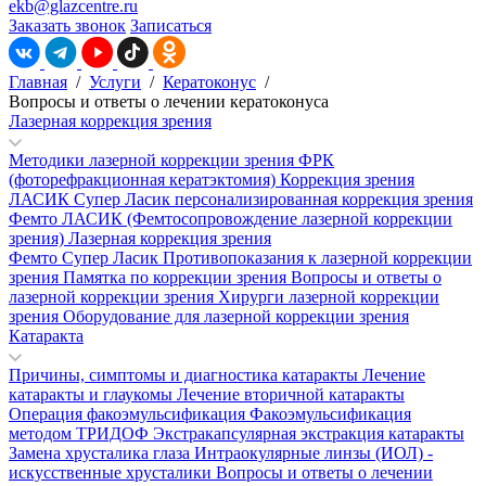
ekb@glazcentre.ru
Заказать звонок
Записаться
Главная
/
Услуги
/
Кератоконус
/
Вопросы и ответы о лечении кератоконуса
Лазерная коррекция зрения
Методики лазерной коррекции зрения
ФРК
(фоторефракционная кератэктомия)
Коррекция зрения
ЛАСИК
Супер Ласик персонализированная коррекция зрения
Фемто ЛАСИК (Фемтосопровождение лазерной коррекции
зрения)
Лазерная коррекция зрения
Фемто Супер Ласик
Противопоказания к лазерной коррекции
зрения
Памятка по коррекции зрения
Вопросы и ответы о
лазерной коррекции зрения
Хирурги лазерной коррекции
зрения
Оборудование для лазерной коррекции зрения
Катаракта
Причины, симптомы и диагностика катаракты
Лечение
катаракты и глаукомы
Лечение вторичной катаракты
Операция факоэмульсификация
Факоэмульсификация
методом ТРИДОФ
Экстракапсулярная экстракция катаракты
Замена хрусталика глаза
Интраокулярные линзы (ИОЛ) -
искусственные хрусталики
Вопросы и ответы о лечении