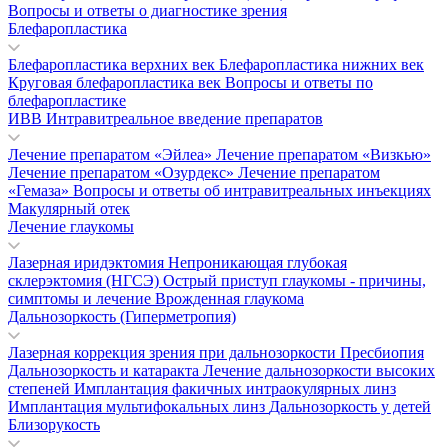
Вопросы и ответы о диагностике зрения
Блефаропластика
Блефаропластика верхних век
Блефаропластика нижних век
Круговая блефаропластика век
Вопросы и ответы по
блефаропластике
ИВВ Интравитреальное введение препаратов
Лечение препаратом «Эйлеа»
Лечение препаратом «Визкью»
Лечение препаратом «Озурдекс»
Лечение препаратом
«Гемаза»
Вопросы и ответы об интравитреальных инъекциях
Макулярный отек
Лечение глаукомы
Лазерная иридэктомия
Непроникающая глубокая
склерэктомия (НГСЭ)
Острый приступ глаукомы - причины,
симптомы и лечение
Врожденная глаукома
Дальнозоркость (Гиперметропия)
Лазерная коррекция зрения при дальнозоркости
Пресбиопия
Дальнозоркость и катаракта
Лечение дальнозоркости высоких
степеней
Имплантация факичных интраокулярных линз
Имплантация мультифокальных линз
Дальнозоркость у детей
Близорукость