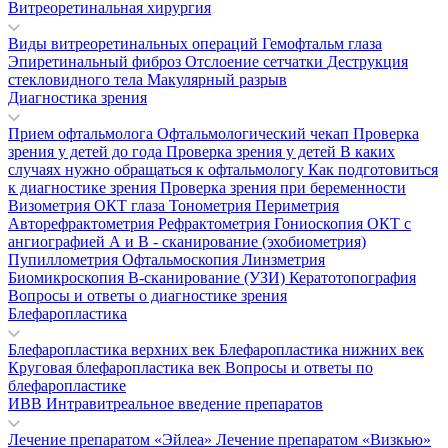
Витреоретинальная хирургия
Виды витреоретинальных операций
Гемофтальм глаза
Эпиретинальный фиброз
Отслоение сетчатки
Деструкция
стекловидного тела
Макулярный разрыв
Диагностика зрения
Прием офтальмолога
Офтальмологический чекап
Проверка
зрения у детей до года
Проверка зрения у детей
В каких
случаях нужно обращаться к офтальмологу
Как подготовиться
к диагностике зрения
Проверка зрения при беременности
Визометрия
ОКТ глаза
Тонометрия
Периметрия
Авторефрактометрия
Рефрактометрия
Гониоскопия
ОКТ с
ангиографией
А и В - сканирование (эхобиометрия)
Пупиллометрия
Офтальмоскопия
Линзметрия
Биомикроскопия
В-сканирование (УЗИ)
Кератотопография
Вопросы и ответы о диагностике зрения
Блефаропластика
Блефаропластика верхних век
Блефаропластика нижних век
Круговая блефаропластика век
Вопросы и ответы по
блефаропластике
ИВВ Интравитреальное введение препаратов
Лечение препаратом «Эйлеа»
Лечение препаратом «Визкью»