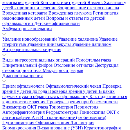
косоглазия у детей
Конъюнктивит у детей
Ячмень
Халязион у
детей - причины и лечение
Зондирование слезного канала
Врожденная катаракта
Врожденная глаукома
Ретинопатия
недоношенных детей
Вопросы и ответы по детской
офтальмологии
Детские офтальмологи
Амбулаторные операции
Удаление новообразований
Удаление халязиона
Удаление
птеригиума
Удаление пингвекулы
Удаление папиллом
Витреоретинальная хирургия
Виды витреоретинальных операций
Гемофтальм глаза
Эпиретинальный фиброз
Отслоение сетчатки
Деструкция
стекловидного тела
Макулярный разрыв
Диагностика зрения
Прием офтальмолога
Офтальмологический чекап
Проверка
зрения у детей до года
Проверка зрения у детей
В каких
случаях нужно обращаться к офтальмологу
Как подготовиться
к диагностике зрения
Проверка зрения при беременности
Визометрия
ОКТ глаза
Тонометрия
Периметрия
Авторефрактометрия
Рефрактометрия
Гониоскопия
ОКТ с
ангиографией
А и В - сканирование (эхобиометрия)
Пупиллометрия
Офтальмоскопия
Линзметрия
Биомикроскопия
В-сканирование (УЗИ)
Кератотопография