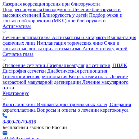
Лазерная коррекция зрения при близорукости
Прогрессирующая близорукость
Лечение близорукости
высоких степеней
Близорукость у детей
Подбор очков и
контактной коррекции (МКЛ) при близорукости
Астигматизм
Лечение астигматизма
Астигматизм и катаракта
Имплантация
факичных линз
Имплантация торических линз
Очки и
контактные линзы при астигматизме
Астигматизм у детей
Сетчатка глаза
Отслоение сетчатки
Лазерная коагуляция сетчатки, ППЛК
Дистрофия сетчатки
Диабетическая ретинопатия
Гипертоническая ретинопатия
Витрэктомия глаза
Лечение
возрастной макулярной дегенерации
Лечение макулярного
отека
Кератоконус
Кросслингкинг
Имплантация стромальных колец
Операция
кератопластика
Вопросы и ответы о лечении кератоконуса
8-800-70-70-616
Бесплатный звонок по России
ekb@glazcentre.ru