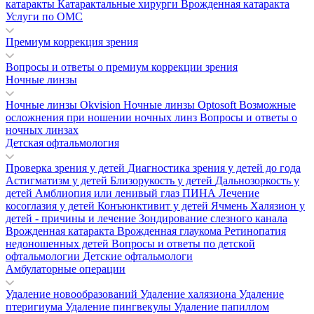
катаракты
Катарактальные хирурги
Врожденная катаракта
Услуги по ОМС
Премиум коррекция зрения
Вопросы и ответы о премиум коррекции зрения
Ночные линзы
Ночные линзы Okvision
Ночные линзы Optosoft
Возможные
осложнения при ношении ночных линз
Вопросы и ответы о
ночных линзах
Детская офтальмология
Проверка зрения у детей
Диагностика зрения у детей до года
Астигматизм у детей
Близорукость у детей
Дальнозоркость у
детей
Амблиопия или ленивый глаз
ПИНА
Лечение
косоглазия у детей
Конъюнктивит у детей
Ячмень
Халязион у
детей - причины и лечение
Зондирование слезного канала
Врожденная катаракта
Врожденная глаукома
Ретинопатия
недоношенных детей
Вопросы и ответы по детской
офтальмологии
Детские офтальмологи
Амбулаторные операции
Удаление новообразований
Удаление халязиона
Удаление
птеригиума
Удаление пингвекулы
Удаление папиллом