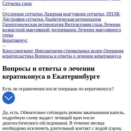
Сетчатка глаза
Отслоение сетчатки
Лазерная коагуляция сетчатки, ППЛК
Дистрофия сетчатки
Диабетическая ретинопатия
Гипертоническая ретинопатия
Витрэктомия глаза
Лечение
возрастной макулярной дегенерации
Лечение макулярного
отека
Кератоконус
Кросслингкинг
Имплантация стромальных колец
Операция
кератопластика
Вопросы и ответы о лечении кератоконуса
Вопросы и ответы о лечении
кератоконуса в Екатеринбурге
Есть ли ограничения после операции по кератоконусу?
Да, есть. Обязательно соблюдать режим закапывания капель,
подробную схему выдаст лечащий врач после
диагностического обследования. В течение месяца
необходимо исключить длительный контакт с водой (сауна,