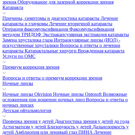
зрения
Оборудование для лазерной коррекции зрения
Катаракта
Причины, симптомы и диагностика катаракты
Лечение
катаракты и глаукомы
Лечение вторичной катаракты
Операция факоэмульсификация
Факоэмульсификация
методом ТРИДОФ
Экстракапсулярная экстракция катаракты
Замена хрусталика глаза
Интраокулярные линзы (ИОЛ) -
искусственные хрусталики
Вопросы и ответы о лечении
катаракты
Катарактальные хирурги
Врожденная катаракта
Услуги по ОМС
Премиум коррекция зрения
Вопросы и ответы о премиум коррекции зрения
Ночные линзы
Ночные линзы Okvision
Ночные линзы Optosoft
Возможные
осложнения при ношении ночных линз
Вопросы и ответы о
ночных линзах
Детская офтальмология
Проверка зрения у детей
Диагностика зрения у детей до года
Астигматизм у детей
Близорукость у детей
Дальнозоркость у
детей
Амблиопия или ленивый глаз
ПИНА
Лечение