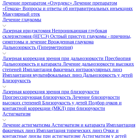
Лечение препаратом «Озурдекс»
Лечение препаратом
«Гемаза»
Вопросы и ответы об интравитреальных инъекциях
Макулярный отек
Лечение глаукомы
Лазерная иридэктомия
Непроникающая глубокая
склерэктомия (НГСЭ)
Острый приступ глаукомы - причины,
симптомы и лечение
Врожденная глаукома
Дальнозоркость (Гиперметропия)
Лазерная коррекция зрения при дальнозоркости
Пресбиопия
Дальнозоркость и катаракта
Лечение дальнозоркости высоких
степеней
Имплантация факичных интраокулярных линз
Имплантация мультифокальных линз
Дальнозоркость у детей
Близорукость
Лазерная коррекция зрения при близорукости
Прогрессирующая близорукость
Лечение близорукости
высоких степеней
Близорукость у детей
Подбор очков и
контактной коррекции (МКЛ) при близорукости
Астигматизм
Лечение астигматизма
Астигматизм и катаракта
Имплантация
факичных линз
Имплантация торических линз
Очки и
контактные линзы при астигматизме
Астигматизм у детей