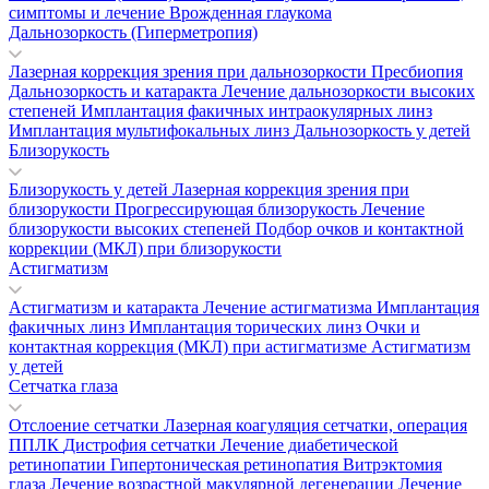
симптомы и лечение
Врожденная глаукома
Дальнозоркость (Гиперметропия)
Лазерная коррекция зрения при дальнозоркости
Пресбиопия
Дальнозоркость и катаракта
Лечение дальнозоркости высоких
степеней
Имплантация факичных интраокулярных линз
Имплантация мультифокальных линз
Дальнозоркость у детей
Близорукость
Близорукость у детей
Лазерная коррекция зрения при
близорукости
Прогрессирующая близорукость
Лечение
близорукости высоких степеней
Подбор очков и контактной
коррекции (МКЛ) при близорукости
Астигматизм
Астигматизм и катаракта
Лечение астигматизма
Имплантация
факичных линз
Имплантация торических линз
Очки и
контактная коррекция (МКЛ) при астигматизме
Астигматизм
у детей
Сетчатка глаза
Отслоение сетчатки
Лазерная коагуляция сетчатки, операция
ППЛК
Дистрофия сетчатки
Лечение диабетической
ретинопатии
Гипертоническая ретинопатия
Витрэктомия
глаза
Лечение возрастной макулярной дегенерации
Лечение