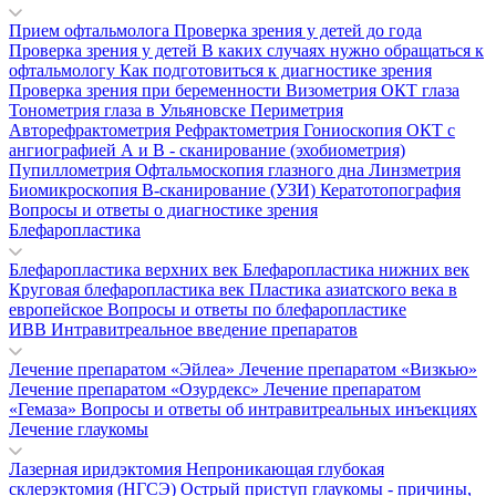
Прием офтальмолога
Проверка зрения у детей до года
Проверка зрения у детей
В каких случаях нужно обращаться к
офтальмологу
Как подготовиться к диагностике зрения
Проверка зрения при беременности
Визометрия
ОКТ глаза
Тонометрия глаза в Ульяновске
Периметрия
Авторефрактометрия
Рефрактометрия
Гониоскопия
ОКТ с
ангиографией
А и В - сканирование (эхобиометрия)
Пупиллометрия
Офтальмоскопия глазного дна
Линзметрия
Биомикроскопия
В-сканирование (УЗИ)
Кератотопография
Вопросы и ответы о диагностике зрения
Блефаропластика
Блефаропластика верхних век
Блефаропластика нижних век
Круговая блефаропластика век
Пластика азиатского века в
европейское
Вопросы и ответы по блефаропластике
ИВВ Интравитреальное введение препаратов
Лечение препаратом «Эйлеа»
Лечение препаратом «Визкью»
Лечение препаратом «Озурдекс»
Лечение препаратом
«Гемаза»
Вопросы и ответы об интравитреальных инъекциях
Лечение глаукомы
Лазерная иридэктомия
Непроникающая глубокая
склерэктомия (НГСЭ)
Острый приступ глаукомы - причины,