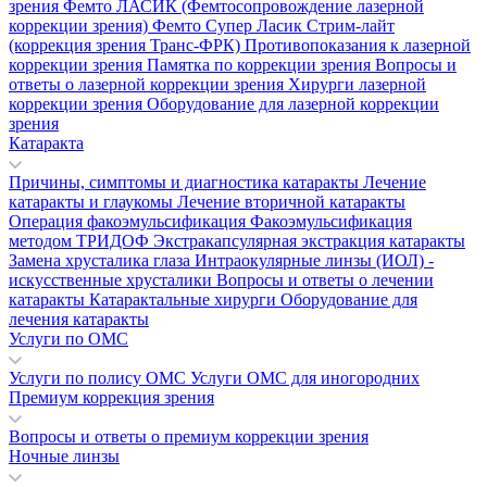
зрения
Фемто ЛАСИК (Фемтосопровождение лазерной
коррекции зрения)
Фемто Супер Ласик
Стрим-лайт
(коррекция зрения Транс-ФРК)
Противопоказания к лазерной
коррекции зрения
Памятка по коррекции зрения
Вопросы и
ответы о лазерной коррекции зрения
Хирурги лазерной
коррекции зрения
Оборудование для лазерной коррекции
зрения
Катаракта
Причины, симптомы и диагностика катаракты
Лечение
катаракты и глаукомы
Лечение вторичной катаракты
Операция факоэмульсификация
Факоэмульсификация
методом ТРИДОФ
Экстракапсулярная экстракция катаракты
Замена хрусталика глаза
Интраокулярные линзы (ИОЛ) -
искусственные хрусталики
Вопросы и ответы о лечении
катаракты
Катарактальные хирурги
Оборудование для
лечения катаракты
Услуги по ОМС
Услуги по полису ОМС
Услуги ОМС для иногородних
Премиум коррекция зрения
Вопросы и ответы о премиум коррекции зрения
Ночные линзы