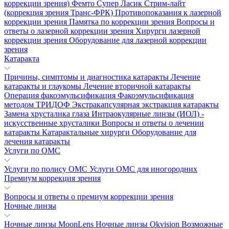
коррекции зрения)
Фемто Супер Ласик
Стрим-лайт
(коррекция зрения Транс-ФРК)
Противопоказания к лазерной
коррекции зрения
Памятка по коррекции зрения
Вопросы и
ответы о лазерной коррекции зрения
Хирурги лазерной
коррекции зрения
Оборудование для лазерной коррекции
зрения
Катаракта
Причины, симптомы и диагностика катаракты
Лечение
катаракты и глаукомы
Лечение вторичной катаракты
Операция факоэмульсификация
Факоэмульсификация
методом ТРИДОФ
Экстракапсулярная экстракция катаракты
Замена хрусталика глаза
Интраокулярные линзы (ИОЛ) -
искусственные хрусталики
Вопросы и ответы о лечении
катаракты
Катарактальные хирурги
Оборудование для
лечения катаракты
Услуги по ОМС
Услуги по полису ОМС
Услуги ОМС для иногородних
Премиум коррекция зрения
Вопросы и ответы о премиум коррекции зрения
Ночные линзы
Ночные линзы MoonLens
Ночные линзы Okvision
Возможные