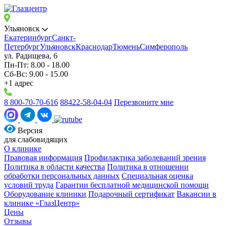
Ульяновск
Екатеринбург
Санкт-
Петербург
Ульяновск
Краснодар
Тюмень
Симферополь
ул. Радищева, 6
Пн-Пт: 8.00 - 18.00
Сб-Вс: 9.00 - 15.00
+1 адрес
8 800-70-70-616
88422-58-04-04
Перезвоните мне
Версия
для слабовидящих
О клинике
Правовая информация
Профилактика заболеваний зрения
Политика в области качества
Политика в отношении
обработки персональных данных
Специальная оценка
условий труда
Гарантии бесплатной медицинской помощи
Оборудование клиники
Подарочный сертификат
Вакансии в
клинике «ГлазЦентр»
Цены
Отзывы