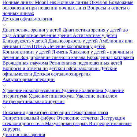
Ночные линзы MoonLens
Ночные линзы Okvision
Возможные
осложнения при ношении ночных линз
Вопросы и ответы о
ночных линзах
Детская офтальмология
Диагностика зрения у детей
Диагностика зрения у детей до
года
Аппаратное лечение зрения
Астигматизм у детей
Близорукость у детей
Дальнозоркость у детей
Амблиопия или
ленивый глаз
ПИНА
Лечение косоглазия у детей
Конъюнктивит у детей
Ячмень
Халязион у детей - причины и
лечение
Зондирование слезного канала
Врожденная катаракта
Врожденная глаукома
Ретинопатия недоношенных детей
Вопросы и ответы по детской офтальмологии
Детские
офтальмологи
Детская офтальмохирургия
Амбулаторные операции
Удаление новообразований
Удаление халязиона
Удаление
птеригиума
Удаление пингвекулы
Удаление папиллом
Витреоретинальная хирургия
Показания для витрео операций
Гемофтальм глаза
Эпиретинальный фиброз
Отслоение сетчатки
Деструкция
стекловидного тела
Макулярный разрыв
Витреоретинальные
хирурги
Диагностика зрения