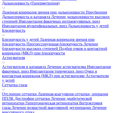
Дальнозоркость (Гиперметропия)
Лазерная коррекция зрения при дальнозоркости
Пресбиопия
Дальнозоркость и катаракта
Лечение дальнозоркости высоких
степеней
Имплантация факичных интраокулярных линз
Имплантация мультифокальных линз
Дальнозоркость у детей
Близорукость
Близорукость у детей
Лазерная коррекция зрения при
близорукости
Прогрессирующая близорукость
Лечение
близорукости высоких степеней
Подбор очков и контактной
коррекции (МКЛ) при близорукости
Астигматизм
Астигматизм и катаракта
Лечение астигматизма
Имплантация
факичных линз
Имплантация торических линз
Очки и
контактная коррекция (МКЛ) при астигматизме
Астигматизм
у детей
Сетчатка глаза
Отслоение сетчатки
Лазерная коагуляция сетчатки, операция
ППЛК
Дистрофия сетчатки
Лечение диабетической
ретинопатии
Гипертоническая ретинопатия
Витрэктомия
глаза
Лечение возрастной макулярной дегенерации
Лечение
макулярного отека