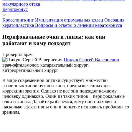
макулярного отека
Кератоконус
Кросслингкинг
Имплантация стромальных колец
Операция
кератопластика
Вопросы и ответы о лечении кератоконуса
Перифокальные очки и линзы: как они
работают и кому подходят
Проверил врач:
Пикуш Сергей Валериевич
врач-офтальмолог, катарактальный хирург,
витреоретинальный хирург
В мире современной оптики существует множество
различных типов очков и линз, предназначенных для
коррекции зрения. Однако не все они подходят каждому
человеку одинаково. Один из таких типов – перифокальные
очки и линзы. Давайте разберемся, кому они подходят и
насколько эффективны они в попытке исправить проблемы со
зрением.