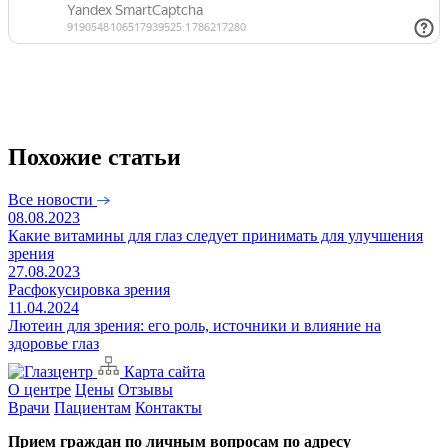
Похожие статьи
Все новости
08.08.2023
Какие витамины для глаз следует принимать для улучшения
зрения
27.08.2023
Расфокусировка зрения
11.04.2024
Лютеин для зрения: его роль, источники и влияние на
здоровье глаз
Карта сайта
О центре
Цены
Отзывы
Врачи
Пациентам
Контакты
Прием граждан по личным вопросам по адресу