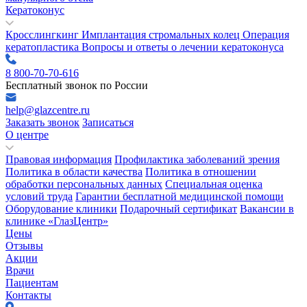
Кератоконус
Кросслингкинг
Имплантация стромальных колец
Операция
кератопластика
Вопросы и ответы о лечении кератоконуса
8 800-70-70-616
Бесплатный звонок по России
help@glazcentre.ru
Заказать звонок
Записаться
О центре
Правовая информация
Профилактика заболеваний зрения
Политика в области качества
Политика в отношении
обработки персональных данных
Специальная оценка
условий труда
Гарантии бесплатной медицинской помощи
Оборудование клиники
Подарочный сертификат
Вакансии в
клинике «ГлазЦентр»
Цены
Отзывы
Акции
Врачи
Пациентам
Контакты