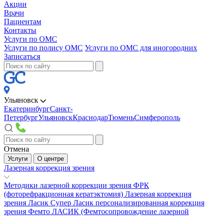
Акции
Врачи
Пациентам
Контакты
Услуги по ОМС
Услуги по полису ОМС
Услуги по ОМС для иногородних
Записаться
Ульяновск
Екатеринбург
Санкт-
Петербург
Ульяновск
Краснодар
Тюмень
Симферополь
Отмена
Услуги
О центре
Лазерная коррекция зрения
Методики лазерной коррекции зрения
ФРК
(фоторефракционная кератэктомия)
Лазерная коррекция
зрения Ласик
Супер Ласик персонализированная коррекция
зрения
Фемто ЛАСИК (Фемтосопровождение лазерной