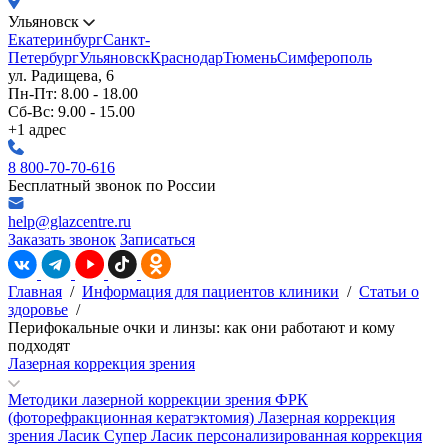
Ульяновск
Екатеринбург
Санкт-
Петербург
Ульяновск
Краснодар
Тюмень
Симферополь
ул. Радищева, 6
Пн-Пт: 8.00 - 18.00
Сб-Вс: 9.00 - 15.00
+1 адрес
8 800-70-70-616
Бесплатный звонок по России
help@glazcentre.ru
Заказать звонок
Записаться
Главная
/
Информация для пациентов клиники
/
Статьи о
здоровье
/
Перифокальные очки и линзы: как они работают и кому
подходят
Лазерная коррекция зрения
Методики лазерной коррекции зрения
ФРК
(фоторефракционная кератэктомия)
Лазерная коррекция
зрения Ласик
Супер Ласик персонализированная коррекция