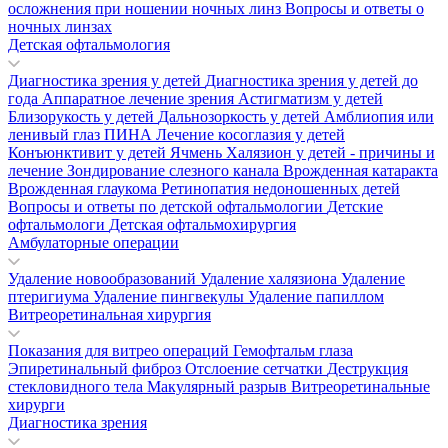
осложнения при ношении ночных линз
Вопросы и ответы о
ночных линзах
Детская офтальмология
Диагностика зрения у детей
Диагностика зрения у детей до
года
Аппаратное лечение зрения
Астигматизм у детей
Близорукость у детей
Дальнозоркость у детей
Амблиопия или
ленивый глаз
ПИНА
Лечение косоглазия у детей
Конъюнктивит у детей
Ячмень
Халязион у детей - причины и
лечение
Зондирование слезного канала
Врожденная катаракта
Врожденная глаукома
Ретинопатия недоношенных детей
Вопросы и ответы по детской офтальмологии
Детские
офтальмологи
Детская офтальмохирургия
Амбулаторные операции
Удаление новообразований
Удаление халязиона
Удаление
птеригиума
Удаление пингвекулы
Удаление папиллом
Витреоретинальная хирургия
Показания для витрео операций
Гемофтальм глаза
Эпиретинальный фиброз
Отслоение сетчатки
Деструкция
стекловидного тела
Макулярный разрыв
Витреоретинальные
хирурги
Диагностика зрения