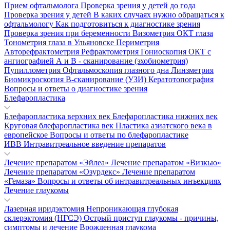
Прием офтальмолога
Проверка зрения у детей до года
Проверка зрения у детей
В каких случаях нужно обращаться к
офтальмологу
Как подготовиться к диагностике зрения
Проверка зрения при беременности
Визометрия
ОКТ глаза
Тонометрия глаза в Ульяновске
Периметрия
Авторефрактометрия
Рефрактометрия
Гониоскопия
ОКТ с
ангиографией
А и В - сканирование (эхобиометрия)
Пупиллометрия
Офтальмоскопия глазного дна
Линзметрия
Биомикроскопия
В-сканирование (УЗИ)
Кератотопография
Вопросы и ответы о диагностике зрения
Блефаропластика
Блефаропластика верхних век
Блефаропластика нижних век
Круговая блефаропластика век
Пластика азиатского века в
европейское
Вопросы и ответы по блефаропластике
ИВВ Интравитреальное введение препаратов
Лечение препаратом «Эйлеа»
Лечение препаратом «Визкью»
Лечение препаратом «Озурдекс»
Лечение препаратом
«Гемаза»
Вопросы и ответы об интравитреальных инъекциях
Лечение глаукомы
Лазерная иридэктомия
Непроникающая глубокая
склерэктомия (НГСЭ)
Острый приступ глаукомы - причины,
симптомы и лечение
Врожденная глаукома