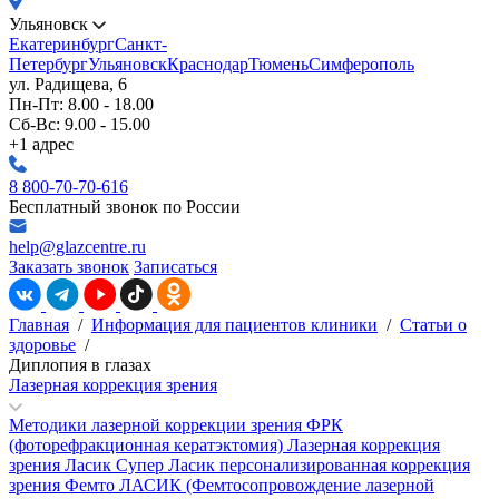
Ульяновск
Екатеринбург
Санкт-
Петербург
Ульяновск
Краснодар
Тюмень
Симферополь
ул. Радищева, 6
Пн-Пт: 8.00 - 18.00
Сб-Вс: 9.00 - 15.00
+1 адрес
8 800-70-70-616
Бесплатный звонок по России
help@glazcentre.ru
Заказать звонок
Записаться
Главная
/
Информация для пациентов клиники
/
Статьи о
здоровье
/
Диплопия в глазах
Лазерная коррекция зрения
Методики лазерной коррекции зрения
ФРК
(фоторефракционная кератэктомия)
Лазерная коррекция
зрения Ласик
Супер Ласик персонализированная коррекция
зрения
Фемто ЛАСИК (Фемтосопровождение лазерной