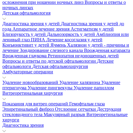
осложнения при ношении ночных линз
Вопросы и ответы о
ночных линзах
Детская офтальмология
Диагностика зрения у детей
Диагностика зрения у детей до
года
Аппаратное лечение зрения
Астигматизм у детей
Близорукость у детей
Дальнозоркость у детей
Амблиопия или
ленивый глаз
ПИНА
Лечение косоглазия у детей
Конъюнктивит у детей
Ячмень
Халязион у детей - причины и
лечение
Зондирование слезного канала
Врожденная катаракта
Врожденная глаукома
Ретинопатия недоношенных детей
Вопросы и ответы по детской офтальмологии
Детские
офтальмологи
Детская офтальмохирургия
Амбулаторные операции
Удаление новообразований
Удаление халязиона
Удаление
птеригиума
Удаление пингвекулы
Удаление папиллом
Витреоретинальная хирургия
Показания для витрео операций
Гемофтальм глаза
Эпиретинальный фиброз
Отслоение сетчатки
Деструкция
стекловидного тела
Макулярный разрыв
Витреоретинальные
хирурги
Диагностика зрения