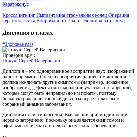
Кератоконус
Кросслингкинг
Имплантация стромальных колец
Операция
кератопластика
Вопросы и ответы о лечении кератоконуса
Диплопия в глазах
#Здоровье глаз
Проверил врач:
Пикуш Сергей Валериевич
Диплопия
–
это одновременное восприятие двух изображений
одного предмета. Оценка восприятия пациентом диплопии
должна исключать другие симптомы (например, искажение
изображения, дефекты или выпадение участков поля зрения),
которые могут быть неправильно им поняты, поэтому
большую роль в постановке диагноза играет тщательно
собранный анамнез заболевания.
Диплопия полиэтиологична. Выявление причин диплопии
нередко затруднено, поскольку она является симптомом и
офтальмологических, и неврологических заболеваний.