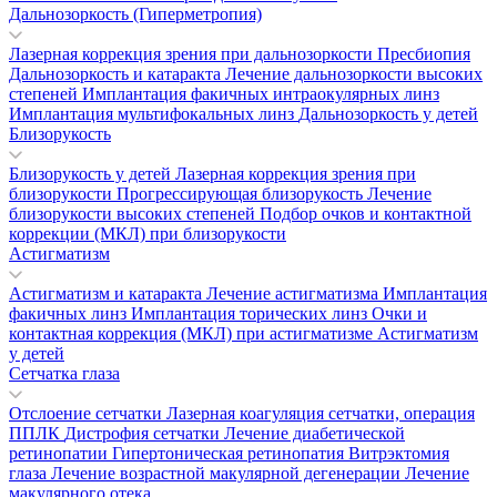
Дальнозоркость (Гиперметропия)
Лазерная коррекция зрения при дальнозоркости
Пресбиопия
Дальнозоркость и катаракта
Лечение дальнозоркости высоких
степеней
Имплантация факичных интраокулярных линз
Имплантация мультифокальных линз
Дальнозоркость у детей
Близорукость
Близорукость у детей
Лазерная коррекция зрения при
близорукости
Прогрессирующая близорукость
Лечение
близорукости высоких степеней
Подбор очков и контактной
коррекции (МКЛ) при близорукости
Астигматизм
Астигматизм и катаракта
Лечение астигматизма
Имплантация
факичных линз
Имплантация торических линз
Очки и
контактная коррекция (МКЛ) при астигматизме
Астигматизм
у детей
Сетчатка глаза
Отслоение сетчатки
Лазерная коагуляция сетчатки, операция
ППЛК
Дистрофия сетчатки
Лечение диабетической
ретинопатии
Гипертоническая ретинопатия
Витрэктомия
глаза
Лечение возрастной макулярной дегенерации
Лечение
макулярного отека