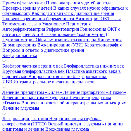
Прием офтальмолога
Проверка зрения у детей до года
Проверка зрения у детей
В каких случаях нужно обращаться к
офтальмологу
Как подготовиться к диагностике зрения
Проверка зрения при беременности
Визометрия
ОКТ глаза
Тонометрия глаза в Ульяновске
Периметрия
Авторефрактометрия
Рефрактометрия
Гониоскопия
ОКТ с
ангиографией
А и В - сканирование (эхобиометрия)
Пупиллометрия
Офтальмоскопия глазного дна
Линзметрия
Биомикроскопия
В-сканирование (УЗИ)
Кератотопография
Вопросы и ответы о диагностике зрения
Блефаропластика
Блефаропластика верхних век
Блефаропластика нижних век
Круговая блефаропластика век
Пластика азиатского века в
европейское
Вопросы и ответы по блефаропластике
ИВВ Интравитреальное введение препаратов
Лечение препаратом «Эйлеа»
Лечение препаратом «Визкью»
Лечение препаратом «Озурдекс»
Лечение препаратом
«Гемаза»
Вопросы и ответы об интравитреальных инъекциях
Лечение глаукомы
Лазерная иридэктомия
Непроникающая глубокая
склерэктомия (НГСЭ)
Острый приступ глаукомы - причины,
симптомы и лечение
Врожденная глаукома