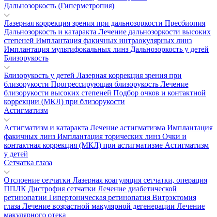
Дальнозоркость (Гиперметропия)
Лазерная коррекция зрения при дальнозоркости
Пресбиопия
Дальнозоркость и катаракта
Лечение дальнозоркости высоких
степеней
Имплантация факичных интраокулярных линз
Имплантация мультифокальных линз
Дальнозоркость у детей
Близорукость
Близорукость у детей
Лазерная коррекция зрения при
близорукости
Прогрессирующая близорукость
Лечение
близорукости высоких степеней
Подбор очков и контактной
коррекции (МКЛ) при близорукости
Астигматизм
Астигматизм и катаракта
Лечение астигматизма
Имплантация
факичных линз
Имплантация торических линз
Очки и
контактная коррекция (МКЛ) при астигматизме
Астигматизм
у детей
Сетчатка глаза
Отслоение сетчатки
Лазерная коагуляция сетчатки, операция
ППЛК
Дистрофия сетчатки
Лечение диабетической
ретинопатии
Гипертоническая ретинопатия
Витрэктомия
глаза
Лечение возрастной макулярной дегенерации
Лечение
макулярного отека