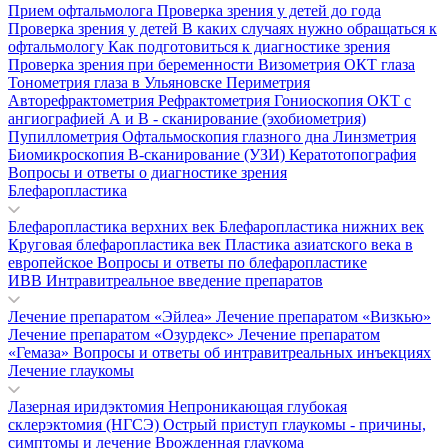
Прием офтальмолога
Проверка зрения у детей до года
Проверка зрения у детей
В каких случаях нужно обращаться к
офтальмологу
Как подготовиться к диагностике зрения
Проверка зрения при беременности
Визометрия
ОКТ глаза
Тонометрия глаза в Ульяновске
Периметрия
Авторефрактометрия
Рефрактометрия
Гониоскопия
ОКТ с
ангиографией
А и В - сканирование (эхобиометрия)
Пупиллометрия
Офтальмоскопия глазного дна
Линзметрия
Биомикроскопия
В-сканирование (УЗИ)
Кератотопография
Вопросы и ответы о диагностике зрения
Блефаропластика
Блефаропластика верхних век
Блефаропластика нижних век
Круговая блефаропластика век
Пластика азиатского века в
европейское
Вопросы и ответы по блефаропластике
ИВВ Интравитреальное введение препаратов
Лечение препаратом «Эйлеа»
Лечение препаратом «Визкью»
Лечение препаратом «Озурдекс»
Лечение препаратом
«Гемаза»
Вопросы и ответы об интравитреальных инъекциях
Лечение глаукомы
Лазерная иридэктомия
Непроникающая глубокая
склерэктомия (НГСЭ)
Острый приступ глаукомы - причины,
симптомы и лечение
Врожденная глаукома