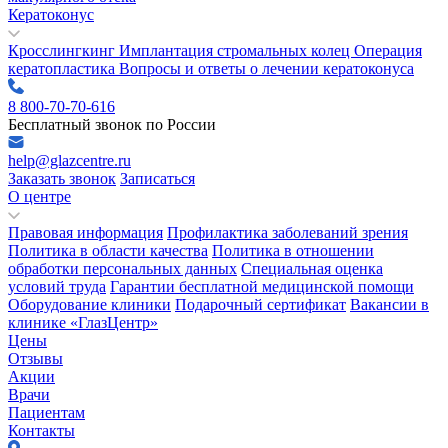
Кератоконус
Кросслингкинг
Имплантация стромальных колец
Операция
кератопластика
Вопросы и ответы о лечении кератоконуса
8 800-70-70-616
Бесплатный звонок по России
help@glazcentre.ru
Заказать звонок
Записаться
О центре
Правовая информация
Профилактика заболеваний зрения
Политика в области качества
Политика в отношении
обработки персональных данных
Специальная оценка
условий труда
Гарантии бесплатной медицинской помощи
Оборудование клиники
Подарочный сертификат
Вакансии в
клинике «ГлазЦентр»
Цены
Отзывы
Акции
Врачи
Пациентам
Контакты