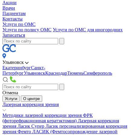
Акции
Врачи
Пациентам
Контакты
Услуги по ОМС
Услуги по полису ОМС
Услуги по ОМС для иногородних
Записаться
Ульяновск
Екатеринбург
Санкт-
Петербург
Ульяновск
Краснодар
Тюмень
Симферополь
Отмена
Услуги
О центре
Лазерная коррекция зрения
Методики лазерной коррекции зрения
ФРК
(фоторефракционная кератэктомия)
Лазерная коррекция
зрения Ласик
Супер Ласик персонализированная коррекция
зрения
Фемто ЛАСИК (Фемтосопровождение лазерной