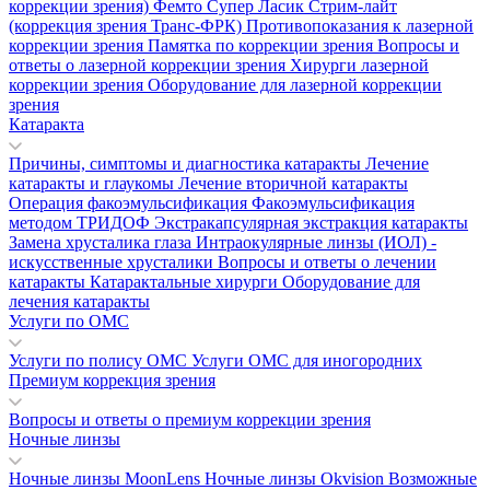
коррекции зрения)
Фемто Супер Ласик
Стрим-лайт
(коррекция зрения Транс-ФРК)
Противопоказания к лазерной
коррекции зрения
Памятка по коррекции зрения
Вопросы и
ответы о лазерной коррекции зрения
Хирурги лазерной
коррекции зрения
Оборудование для лазерной коррекции
зрения
Катаракта
Причины, симптомы и диагностика катаракты
Лечение
катаракты и глаукомы
Лечение вторичной катаракты
Операция факоэмульсификация
Факоэмульсификация
методом ТРИДОФ
Экстракапсулярная экстракция катаракты
Замена хрусталика глаза
Интраокулярные линзы (ИОЛ) -
искусственные хрусталики
Вопросы и ответы о лечении
катаракты
Катарактальные хирурги
Оборудование для
лечения катаракты
Услуги по ОМС
Услуги по полису ОМС
Услуги ОМС для иногородних
Премиум коррекция зрения
Вопросы и ответы о премиум коррекции зрения
Ночные линзы
Ночные линзы MoonLens
Ночные линзы Okvision
Возможные