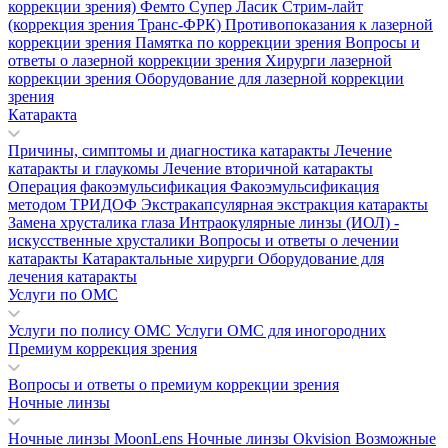
коррекции зрения)
Фемто Супер Ласик
Стрим-лайт
(коррекция зрения Транс-ФРК)
Противопоказания к лазерной
коррекции зрения
Памятка по коррекции зрения
Вопросы и
ответы о лазерной коррекции зрения
Хирурги лазерной
коррекции зрения
Оборудование для лазерной коррекции
зрения
Катаракта
Причины, симптомы и диагностика катаракты
Лечение
катаракты и глаукомы
Лечение вторичной катаракты
Операция факоэмульсификация
Факоэмульсификация
методом ТРИДОФ
Экстракапсулярная экстракция катаракты
Замена хрусталика глаза
Интраокулярные линзы (ИОЛ) -
искусственные хрусталики
Вопросы и ответы о лечении
катаракты
Катарактальные хирурги
Оборудование для
лечения катаракты
Услуги по ОМС
Услуги по полису ОМС
Услуги ОМС для иногородних
Премиум коррекция зрения
Вопросы и ответы о премиум коррекции зрения
Ночные линзы
Ночные линзы MoonLens
Ночные линзы Okvision
Возможные