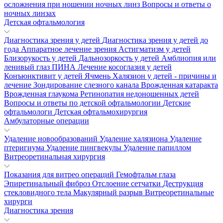
осложнения при ношении ночных линз
Вопросы и ответы о
ночных линзах
Детская офтальмология
Диагностика зрения у детей
Диагностика зрения у детей до
года
Аппаратное лечение зрения
Астигматизм у детей
Близорукость у детей
Дальнозоркость у детей
Амблиопия или
ленивый глаз
ПИНА
Лечение косоглазия у детей
Конъюнктивит у детей
Ячмень
Халязион у детей - причины и
лечение
Зондирование слезного канала
Врожденная катаракта
Врожденная глаукома
Ретинопатия недоношенных детей
Вопросы и ответы по детской офтальмологии
Детские
офтальмологи
Детская офтальмохирургия
Амбулаторные операции
Удаление новообразований
Удаление халязиона
Удаление
птеригиума
Удаление пингвекулы
Удаление папиллом
Витреоретинальная хирургия
Показания для витрео операций
Гемофтальм глаза
Эпиретинальный фиброз
Отслоение сетчатки
Деструкция
стекловидного тела
Макулярный разрыв
Витреоретинальные
хирурги
Диагностика зрения