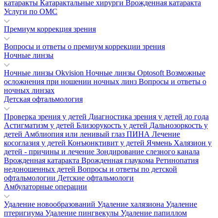
катаракты
Катарактальные хирурги
Врожденная катаракта
Услуги по ОМС
Премиум коррекция зрения
Вопросы и ответы о премиум коррекции зрения
Ночные линзы
Ночные линзы Okvision
Ночные линзы Optosoft
Возможные
осложнения при ношении ночных линз
Вопросы и ответы о
ночных линзах
Детская офтальмология
Проверка зрения у детей
Диагностика зрения у детей до года
Астигматизм у детей
Близорукость у детей
Дальнозоркость у
детей
Амблиопия или ленивый глаз
ПИНА
Лечение
косоглазия у детей
Конъюнктивит у детей
Ячмень
Халязион у
детей - причины и лечение
Зондирование слезного канала
Врожденная катаракта
Врожденная глаукома
Ретинопатия
недоношенных детей
Вопросы и ответы по детской
офтальмологии
Детские офтальмологи
Амбулаторные операции
Удаление новообразований
Удаление халязиона
Удаление
птеригиума
Удаление пингвекулы
Удаление папиллом