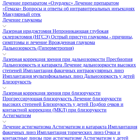
Лечение препаратом «Озурдекс»
Лечение препаратом
«Гемаза»
Вопросы и ответы об интравитреальных инъекциях
Макулярный отек
Лечение глаукомы
Лазерная иридэктомия
Непроникающая глубокая
склерэктомия (НГСЭ)
Острый приступ глаукомы - причины,
симптомы и лечение
Врожденная глаукома
Дальнозоркость (Гиперметропия)
Лазерная коррекция зрения при дальнозоркости
Пресбиопия
Дальнозоркость и катаракта
Лечение дальнозоркости высоких
степеней
Имплантация факичных интраокулярных линз
Имплантация мультифокальных линз
Дальнозоркость у детей
Близорукость
Лазерная коррекция зрения при близорукости
Прогрессирующая близорукость
Лечение близорукости
высоких степеней
Близорукость у детей
Подбор очков и
контактной коррекции (МКЛ) при близорукости
Астигматизм
Лечение астигматизма
Астигматизм и катаракта
Имплантация
факичных линз
Имплантация торических линз
Очки и
контактные линзы при астигматизме
Астигматизм у детей