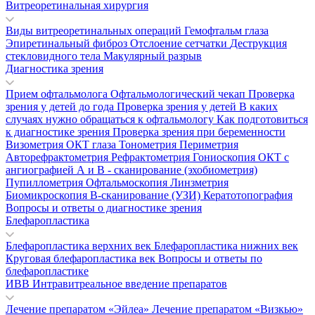
Витреоретинальная хирургия
Виды витреоретинальных операций
Гемофтальм глаза
Эпиретинальный фиброз
Отслоение сетчатки
Деструкция
стекловидного тела
Макулярный разрыв
Диагностика зрения
Прием офтальмолога
Офтальмологический чекап
Проверка
зрения у детей до года
Проверка зрения у детей
В каких
случаях нужно обращаться к офтальмологу
Как подготовиться
к диагностике зрения
Проверка зрения при беременности
Визометрия
ОКТ глаза
Тонометрия
Периметрия
Авторефрактометрия
Рефрактометрия
Гониоскопия
ОКТ с
ангиографией
А и В - сканирование (эхобиометрия)
Пупиллометрия
Офтальмоскопия
Линзметрия
Биомикроскопия
В-сканирование (УЗИ)
Кератотопография
Вопросы и ответы о диагностике зрения
Блефаропластика
Блефаропластика верхних век
Блефаропластика нижних век
Круговая блефаропластика век
Вопросы и ответы по
блефаропластике
ИВВ Интравитреальное введение препаратов
Лечение препаратом «Эйлеа»
Лечение препаратом «Визкью»