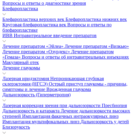
Вопросы и ответы о диагностике зрения
Блефаропластика
Блефаропластика верхних век
Блефаропластика нижних век
Круговая блефаропластика век
Вопросы и ответы по
блефаропластике
ИВВ Интравитреальное введение препаратов
Лечение препаратом «Эйлеа»
Лечение препаратом «Визкью»
Лечение препаратом «Озурдекс»
Лечение препаратом
«Гемаза»
Вопросы и ответы об интравитреальных инъекциях
Макулярный отек
Лечение глаукомы
Лазерная иридэктомия
Непроникающая глубокая
склерэктомия (НГСЭ)
Острый приступ глаукомы - причины,
симптомы и лечение
Врожденная глаукома
Дальнозоркость (Гиперметропия)
Лазерная коррекция зрения при дальнозоркости
Пресбиопия
Дальнозоркость и катаракта
Лечение дальнозоркости высоких
степеней
Имплантация факичных интраокулярных линз
Имплантация мультифокальных линз
Дальнозоркость у детей
Близорукость