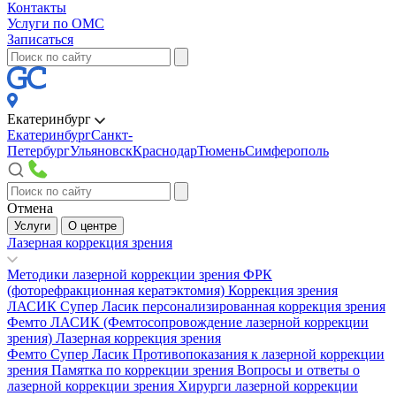
Контакты
Услуги по ОМС
Записаться
Екатеринбург
Екатеринбург
Санкт-
Петербург
Ульяновск
Краснодар
Тюмень
Симферополь
Отмена
Услуги
О центре
Лазерная коррекция зрения
Методики лазерной коррекции зрения
ФРК
(фоторефракционная кератэктомия)
Коррекция зрения
ЛАСИК
Супер Ласик персонализированная коррекция зрения
Фемто ЛАСИК (Фемтосопровождение лазерной коррекции
зрения)
Лазерная коррекция зрения
Фемто Супер Ласик
Противопоказания к лазерной коррекции
зрения
Памятка по коррекции зрения
Вопросы и ответы о
лазерной коррекции зрения
Хирурги лазерной коррекции