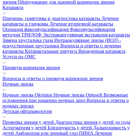
зрения
Оборудование для лазерной коррекции зрения
Катаракта
Причины, симптомы и диагностика катаракты
Лечение
катаракты и глаукомы
Лечение вторичной катаракты
Операция факоэмульсификация
Факоэмульсификация
методом ТРИДОФ
Экстракапсулярная экстракция катаракты
Замена хрусталика глаза
Интраокулярные линзы (ИОЛ) -
искусственные хрусталики
Вопросы и ответы о лечении
катаракты
Катарактальные хирурги
Врожденная катаракта
Услуги по ОМС
Премиум коррекция зрения
Вопросы и ответы о премиум коррекции зрения
Ночные линзы
Ночные линзы Okvision
Ночные линзы Optosoft
Возможные
осложнения при ношении ночных линз
Вопросы и ответы о
ночных линзах
Детская офтальмология
Проверка зрения у детей
Диагностика зрения у детей до года
Астигматизм у детей
Близорукость у детей
Дальнозоркость у
детей
Амблиопия или ленивый глаз
ПИНА
Лечение