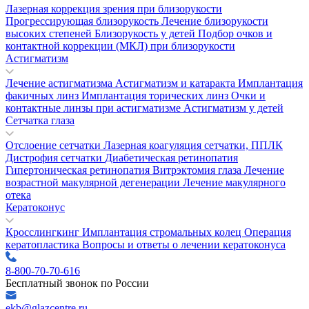
Лазерная коррекция зрения при близорукости
Прогрессирующая близорукость
Лечение близорукости
высоких степеней
Близорукость у детей
Подбор очков и
контактной коррекции (МКЛ) при близорукости
Астигматизм
Лечение астигматизма
Астигматизм и катаракта
Имплантация
факичных линз
Имплантация торических линз
Очки и
контактные линзы при астигматизме
Астигматизм у детей
Сетчатка глаза
Отслоение сетчатки
Лазерная коагуляция сетчатки, ППЛК
Дистрофия сетчатки
Диабетическая ретинопатия
Гипертоническая ретинопатия
Витрэктомия глаза
Лечение
возрастной макулярной дегенерации
Лечение макулярного
отека
Кератоконус
Кросслингкинг
Имплантация стромальных колец
Операция
кератопластика
Вопросы и ответы о лечении кератоконуса
8-800-70-70-616
Бесплатный звонок по России
ekb@glazcentre.ru