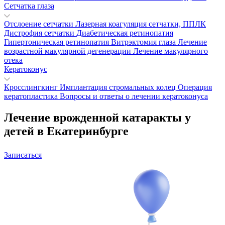
Сетчатка глаза
Отслоение сетчатки
Лазерная коагуляция сетчатки, ППЛК
Дистрофия сетчатки
Диабетическая ретинопатия
Гипертоническая ретинопатия
Витрэктомия глаза
Лечение
возрастной макулярной дегенерации
Лечение макулярного
отека
Кератоконус
Кросслингкинг
Имплантация стромальных колец
Операция
кератопластика
Вопросы и ответы о лечении кератоконуса
Лечение врожденной катаракты у
детей в Екатеринбурге
Записаться