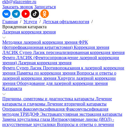
ekb@glazcentre.ru
Заказать звонок
Записаться
Главная
/
Услуги
/
Детская офтальмология
/
Врожденная катаракта
Лазерная коррекция зрения
Методики лазерной коррекции зрения
ФРК
(фоторефракционная кератэктомия)
Коррекция зрения
ЛАСИК
Супер Ласик персонализированная коррекция зрения
Фемто ЛАСИК (Фемтосопровождение лазерной коррекции
зрения)
Лазерная коррекция зрения
Фемто Супер Ласик
Противопоказания к лазерной коррекции
зрения
Памятка по коррекции зрения
Вопросы и ответы о
лазерной коррекции зрения
Хирурги лазерной коррекции
зрения
Оборудование для лазерной коррекции зрения
Катаракта
Причины, симптомы и диагностика катаракты
Лечение
катаракты и глаукомы
Лечение вторичной катаракты
Операция факоэмульсификация
Факоэмульсификация
методом ТРИДОФ
Экстракапсулярная экстракция катаракты
Замена хрусталика глаза
Интраокулярные линзы (ИОЛ) -
искусственные хрусталики
Вопросы и ответы о лечении