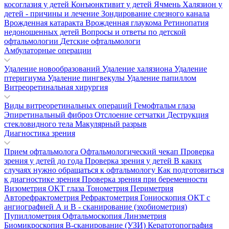
косоглазия у детей
Конъюнктивит у детей
Ячмень
Халязион у
детей - причины и лечение
Зондирование слезного канала
Врожденная катаракта
Врожденная глаукома
Ретинопатия
недоношенных детей
Вопросы и ответы по детской
офтальмологии
Детские офтальмологи
Амбулаторные операции
Удаление новообразований
Удаление халязиона
Удаление
птеригиума
Удаление пингвекулы
Удаление папиллом
Витреоретинальная хирургия
Виды витреоретинальных операций
Гемофтальм глаза
Эпиретинальный фиброз
Отслоение сетчатки
Деструкция
стекловидного тела
Макулярный разрыв
Диагностика зрения
Прием офтальмолога
Офтальмологический чекап
Проверка
зрения у детей до года
Проверка зрения у детей
В каких
случаях нужно обращаться к офтальмологу
Как подготовиться
к диагностике зрения
Проверка зрения при беременности
Визометрия
ОКТ глаза
Тонометрия
Периметрия
Авторефрактометрия
Рефрактометрия
Гониоскопия
ОКТ с
ангиографией
А и В - сканирование (эхобиометрия)
Пупиллометрия
Офтальмоскопия
Линзметрия
Биомикроскопия
В-сканирование (УЗИ)
Кератотопография