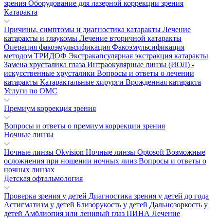
зрения
Оборудование для лазерной коррекции зрения
Катаракта
Причины, симптомы и диагностика катаракты
Лечение
катаракты и глаукомы
Лечение вторичной катаракты
Операция факоэмульсификация
Факоэмульсификация
методом ТРИДОФ
Экстракапсулярная экстракция катаракты
Замена хрусталика глаза
Интраокулярные линзы (ИОЛ) -
искусственные хрусталики
Вопросы и ответы о лечении
катаракты
Катарактальные хирурги
Врожденная катаракта
Услуги по ОМС
Премиум коррекция зрения
Вопросы и ответы о премиум коррекции зрения
Ночные линзы
Ночные линзы Okvision
Ночные линзы Optosoft
Возможные
осложнения при ношении ночных линз
Вопросы и ответы о
ночных линзах
Детская офтальмология
Проверка зрения у детей
Диагностика зрения у детей до года
Астигматизм у детей
Близорукость у детей
Дальнозоркость у
детей
Амблиопия или ленивый глаз
ПИНА
Лечение