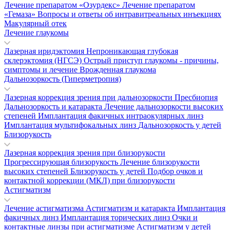
Лечение препаратом «Озурдекс»
Лечение препаратом
«Гемаза»
Вопросы и ответы об интравитреальных инъекциях
Макулярный отек
Лечение глаукомы
Лазерная иридэктомия
Непроникающая глубокая
склерэктомия (НГСЭ)
Острый приступ глаукомы - причины,
симптомы и лечение
Врожденная глаукома
Дальнозоркость (Гиперметропия)
Лазерная коррекция зрения при дальнозоркости
Пресбиопия
Дальнозоркость и катаракта
Лечение дальнозоркости высоких
степеней
Имплантация факичных интраокулярных линз
Имплантация мультифокальных линз
Дальнозоркость у детей
Близорукость
Лазерная коррекция зрения при близорукости
Прогрессирующая близорукость
Лечение близорукости
высоких степеней
Близорукость у детей
Подбор очков и
контактной коррекции (МКЛ) при близорукости
Астигматизм
Лечение астигматизма
Астигматизм и катаракта
Имплантация
факичных линз
Имплантация торических линз
Очки и
контактные линзы при астигматизме
Астигматизм у детей