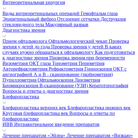
Витреоретинальная хирургия
Виды витреоретинальных операций
Гемофтальм глаза
Эпиретинальный фиброз
Отслоение сетчатки
Деструкция
стекловидного тела
Макулярный разрыв
Диагностика зрения
Прием офтальмолога
Офтальмологический чекап
Проверка
зрения у детей до года
Проверка зрения у детей
В каких
случаях нужно обращаться к офтальмологу
Как подготовиться
к диагностике зрения
Проверка зрения при беременности
Визометрия
ОКТ глаза
Тонометрия
Периметрия
Авторефрактометрия
Рефрактометрия
Гониоскопия
ОКТ с
ангиографией
А и В - сканирование (эхобиометрия)
Пупиллометрия
Офтальмоскопия
Линзметрия
Биомикроскопия
В-сканирование (УЗИ)
Кератотопография
Вопросы и ответы о диагностике зрения
Блефаропластика
Блефаропластика верхних век
Блефаропластика нижних век
Круговая блефаропластика век
Вопросы и ответы по
блефаропластике
ИВВ Интравитреальное введение препаратов
Лечение препаратом «Эйлеа»
Лечение препаратом «Визкью»