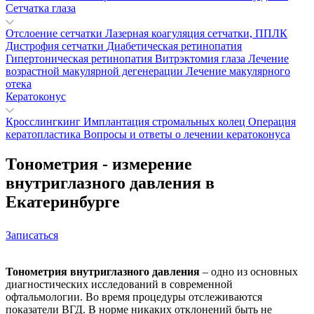
Сетчатка глаза
Отслоение сетчатки
Лазерная коагуляция сетчатки, ППЛК
Дистрофия сетчатки
Диабетическая ретинопатия
Гипертоническая ретинопатия
Витрэктомия глаза
Лечение
возрастной макулярной дегенерации
Лечение макулярного
отека
Кератоконус
Кросслингкинг
Имплантация стромальных колец
Операция
кератопластика
Вопросы и ответы о лечении кератоконуса
Тонометрия - измерение
внутриглазного давления в
Екатеринбурге
Записаться
Тонометрия внутриглазного давления
– одно из основных
диагностических исследований в современной
офтальмологии. Во время процедуры отслеживаются
показатели ВГД. В норме никаких отклонений быть не