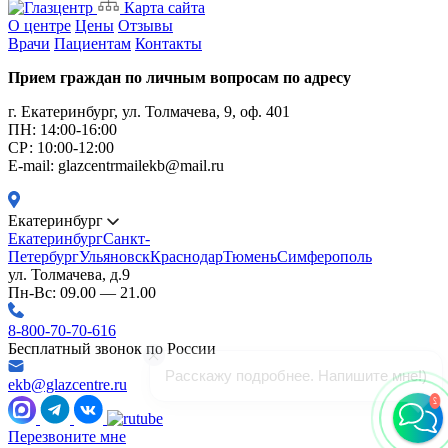
Карта сайта
О центре
Цены
Отзывы
Врачи
Пациентам
Контакты
Прием граждан по личным вопросам по адресу
г. Екатеринбург, ул. Толмачева, 9, оф. 401
ПН: 14:00-16:00
CР: 10:00-12:00
E-mail: glazcentrmailekb@mail.ru
Екатеринбург
Екатеринбург
Санкт-
Петербург
Ульяновск
Краснодар
Тюмень
Симферополь
ул. Толмачева, д.9
Пн-Вс: 09.00 — 21.00
8-800-70-70-616
Бесплатный звонок по России
ekb@glazcentre.ru
2
Перезвоните мне