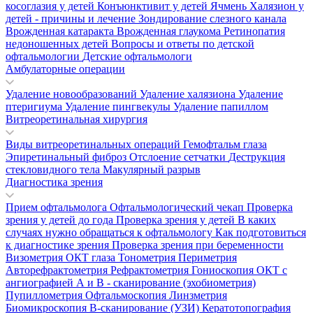
косоглазия у детей
Конъюнктивит у детей
Ячмень
Халязион у
детей - причины и лечение
Зондирование слезного канала
Врожденная катаракта
Врожденная глаукома
Ретинопатия
недоношенных детей
Вопросы и ответы по детской
офтальмологии
Детские офтальмологи
Амбулаторные операции
Удаление новообразований
Удаление халязиона
Удаление
птеригиума
Удаление пингвекулы
Удаление папиллом
Витреоретинальная хирургия
Виды витреоретинальных операций
Гемофтальм глаза
Эпиретинальный фиброз
Отслоение сетчатки
Деструкция
стекловидного тела
Макулярный разрыв
Диагностика зрения
Прием офтальмолога
Офтальмологический чекап
Проверка
зрения у детей до года
Проверка зрения у детей
В каких
случаях нужно обращаться к офтальмологу
Как подготовиться
к диагностике зрения
Проверка зрения при беременности
Визометрия
ОКТ глаза
Тонометрия
Периметрия
Авторефрактометрия
Рефрактометрия
Гониоскопия
ОКТ с
ангиографией
А и В - сканирование (эхобиометрия)
Пупиллометрия
Офтальмоскопия
Линзметрия
Биомикроскопия
В-сканирование (УЗИ)
Кератотопография