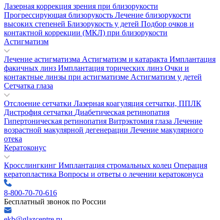
Лазерная коррекция зрения при близорукости
Прогрессирующая близорукость
Лечение близорукости
высоких степеней
Близорукость у детей
Подбор очков и
контактной коррекции (МКЛ) при близорукости
Астигматизм
Лечение астигматизма
Астигматизм и катаракта
Имплантация
факичных линз
Имплантация торических линз
Очки и
контактные линзы при астигматизме
Астигматизм у детей
Сетчатка глаза
Отслоение сетчатки
Лазерная коагуляция сетчатки, ППЛК
Дистрофия сетчатки
Диабетическая ретинопатия
Гипертоническая ретинопатия
Витрэктомия глаза
Лечение
возрастной макулярной дегенерации
Лечение макулярного
отека
Кератоконус
Кросслингкинг
Имплантация стромальных колец
Операция
кератопластика
Вопросы и ответы о лечении кератоконуса
8-800-70-70-616
Бесплатный звонок по России
ekb@glazcentre.ru