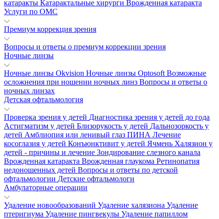
катаракты
Катарактальные хирурги
Врожденная катаракта
Услуги по ОМС
Премиум коррекция зрения
Вопросы и ответы о премиум коррекции зрения
Ночные линзы
Ночные линзы Okvision
Ночные линзы Optosoft
Возможные
осложнения при ношении ночных линз
Вопросы и ответы о
ночных линзах
Детская офтальмология
Проверка зрения у детей
Диагностика зрения у детей до года
Астигматизм у детей
Близорукость у детей
Дальнозоркость у
детей
Амблиопия или ленивый глаз
ПИНА
Лечение
косоглазия у детей
Конъюнктивит у детей
Ячмень
Халязион у
детей - причины и лечение
Зондирование слезного канала
Врожденная катаракта
Врожденная глаукома
Ретинопатия
недоношенных детей
Вопросы и ответы по детской
офтальмологии
Детские офтальмологи
Амбулаторные операции
Удаление новообразований
Удаление халязиона
Удаление
птеригиума
Удаление пингвекулы
Удаление папиллом