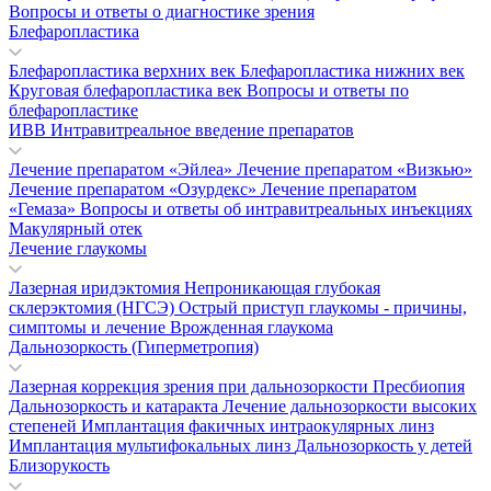
Вопросы и ответы о диагностике зрения
Блефаропластика
Блефаропластика верхних век
Блефаропластика нижних век
Круговая блефаропластика век
Вопросы и ответы по
блефаропластике
ИВВ Интравитреальное введение препаратов
Лечение препаратом «Эйлеа»
Лечение препаратом «Визкью»
Лечение препаратом «Озурдекс»
Лечение препаратом
«Гемаза»
Вопросы и ответы об интравитреальных инъекциях
Макулярный отек
Лечение глаукомы
Лазерная иридэктомия
Непроникающая глубокая
склерэктомия (НГСЭ)
Острый приступ глаукомы - причины,
симптомы и лечение
Врожденная глаукома
Дальнозоркость (Гиперметропия)
Лазерная коррекция зрения при дальнозоркости
Пресбиопия
Дальнозоркость и катаракта
Лечение дальнозоркости высоких
степеней
Имплантация факичных интраокулярных линз
Имплантация мультифокальных линз
Дальнозоркость у детей
Близорукость