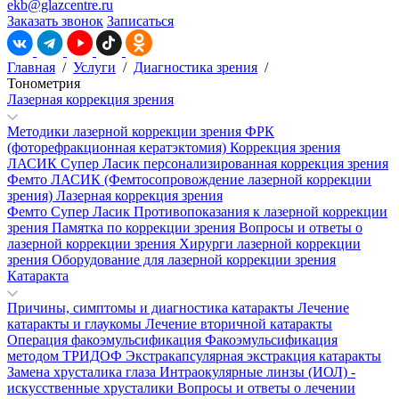
ekb@glazcentre.ru
Заказать звонок
Записаться
Главная
/
Услуги
/
Диагностика зрения
/
Тонометрия
Лазерная коррекция зрения
Методики лазерной коррекции зрения
ФРК
(фоторефракционная кератэктомия)
Коррекция зрения
ЛАСИК
Супер Ласик персонализированная коррекция зрения
Фемто ЛАСИК (Фемтосопровождение лазерной коррекции
зрения)
Лазерная коррекция зрения
Фемто Супер Ласик
Противопоказания к лазерной коррекции
зрения
Памятка по коррекции зрения
Вопросы и ответы о
лазерной коррекции зрения
Хирурги лазерной коррекции
зрения
Оборудование для лазерной коррекции зрения
Катаракта
Причины, симптомы и диагностика катаракты
Лечение
катаракты и глаукомы
Лечение вторичной катаракты
Операция факоэмульсификация
Факоэмульсификация
методом ТРИДОФ
Экстракапсулярная экстракция катаракты
Замена хрусталика глаза
Интраокулярные линзы (ИОЛ) -
искусственные хрусталики
Вопросы и ответы о лечении