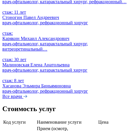
врач-офтальмолог, катарактальный хирург, рефракционный…
стаж: 11 лет
Стоногин Павел Андреевич
врач-офтальмолог, рефракционный хирург
стаж:
Карякин Михаил Александрович
врач-офтальмолог, катарактальный хирург,
витреоретинальный…
стаж: 30 лет
Малиновская Елена Анатольевна
врач-офтальмолог, катарактальный хирург
стаж: 8 лет
Хасанова Эльмира Биньяминовна
врач-офтальмолог, рефракционный хирург
Все врачи
Стоимость услуг
Код услуги
Наименование услуги
Цена
Прием (осмотр,