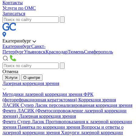
Контакты
Услуги по ОМС
Записаться
Екатеринбург
Екатеринбург
Санкт-
Петербург
Ульяновск
Краснодар
Тюмень
Симферополь
Отмена
Услуги
О центре
Лазерная коррекция зрения
Методики лазерной коррекции зрения
ФРК
(фоторефракционная кератэктомия)
Коррекция зрения
ЛАСИК
Супер Ласик персонализированная коррекция зрения
Фемто ЛАСИК (Фемтосопровождение лазерной коррекции
зрения)
Лазерная коррекция зрения
Фемто Супер Ласик
Противопоказания к лазерной коррекции
зрения
Памятка по коррекции зрения
Вопросы и ответы о
лазерной коррекции зрения
Хирурги лазерной коррекции