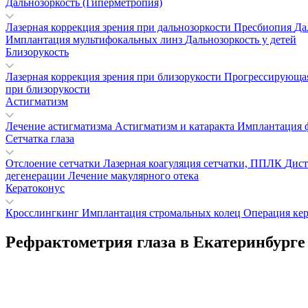
Дальнозоркость (Гиперметропия)
Лазерная коррекция зрения при дальнозоркости
Пресбиопия
Да
Имплантация мультифокальных линз
Дальнозоркость у детей
Близорукость
Лазерная коррекция зрения при близорукости
Прогрессирующая
при близорукости
Астигматизм
Лечение астигматизма
Астигматизм и катаракта
Имплантация 
Сетчатка глаза
Отслоение сетчатки
Лазерная коагуляция сетчатки, ППЛК
Дист
дегенерации
Лечение макулярного отека
Кератоконус
Кросслингкинг
Имплантация стромальных колец
Операция ке
Рефрактометрия глаза в Екатеринбурге