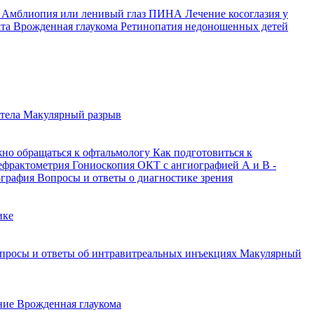
й
Амблиопия или ленивый глаз
ПИНА
Лечение косоглазия у
кта
Врожденная глаукома
Ретинопатия недоношенных детей
 тела
Макулярный разрыв
жно обращаться к офтальмологу
Как подготовиться к
ефрактометрия
Гониоскопия
ОКТ с ангиографией
А и В -
ография
Вопросы и ответы о диагностике зрения
ике
просы и ответы об интравитреальных инъекциях
Макулярный
ение
Врожденная глаукома