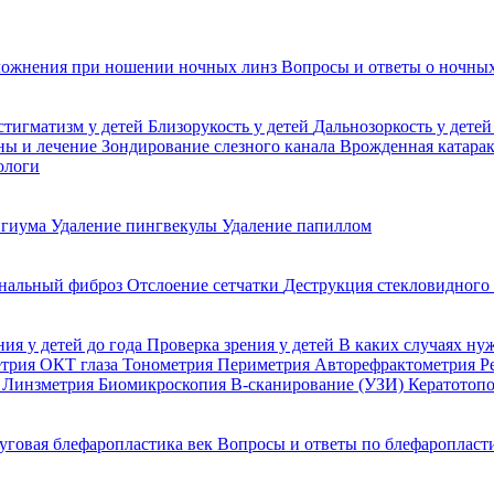
ожнения при ношении ночных линз
Вопросы и ответы о ночных
стигматизм у детей
Близорукость у детей
Дальнозоркость у дете
ины и лечение
Зондирование слезного канала
Врожденная катара
ологи
игиума
Удаление пингвекулы
Удаление папиллом
нальный фиброз
Отслоение сетчатки
Деструкция стекловидного
ния у детей до года
Проверка зрения у детей
В каких случаях ну
етрия
ОКТ глаза
Тонометрия
Периметрия
Авторефрактометрия
Р
я
Линзметрия
Биомикроскопия
В-сканирование (УЗИ)
Кератотоп
уговая блефаропластика век
Вопросы и ответы по блефаропласт