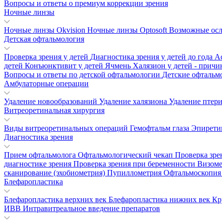
Вопросы и ответы о премиум коррекции зрения
Ночные линзы
Ночные линзы Okvision
Ночные линзы Optosoft
Возможные осл
Детская офтальмология
Проверка зрения у детей
Диагностика зрения у детей до года
А
детей
Конъюнктивит у детей
Ячмень
Халязион у детей - прич
Вопросы и ответы по детской офтальмологии
Детские офтальм
Амбулаторные операции
Удаление новообразований
Удаление халязиона
Удаление птер
Витреоретинальная хирургия
Виды витреоретинальных операций
Гемофтальм глаза
Эпирети
Диагностика зрения
Прием офтальмолога
Офтальмологический чекап
Проверка зре
диагностике зрения
Проверка зрения при беременности
Визом
сканирование (эхобиометрия)
Пупиллометрия
Офтальмоскопи
Блефаропластика
Блефаропластика верхних век
Блефаропластика нижних век
Кр
ИВВ Интравитреальное введение препаратов