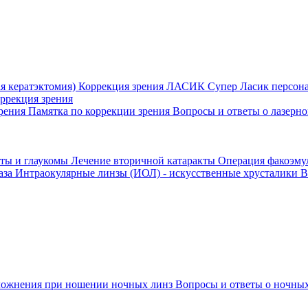
я кератэктомия)
Коррекция зрения ЛАСИК
Супер Ласик персон
оррекция зрения
зрения
Памятка по коррекции зрения
Вопросы и ответы о лазерн
кты и глаукомы
Лечение вторичной катаракты
Операция факоэм
аза
Интраокулярные линзы (ИОЛ) - искусственные хрусталики
В
ожнения при ношении ночных линз
Вопросы и ответы о ночных