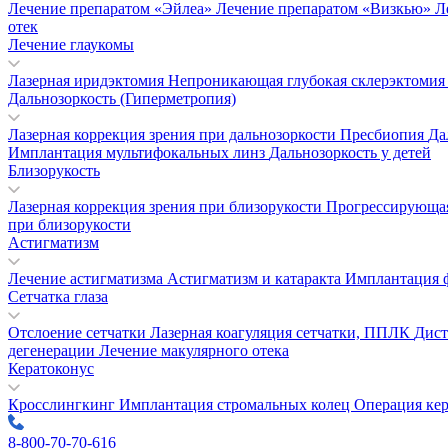
Лечение препаратом «Эйлеа»
Лечение препаратом «Визкью»
Л
отек
Лечение глаукомы
Лазерная иридэктомия
Непроникающая глубокая склерэктоми
Дальнозоркость (Гиперметропия)
Лазерная коррекция зрения при дальнозоркости
Пресбиопия
Да
Имплантация мультифокальных линз
Дальнозоркость у детей
Близорукость
Лазерная коррекция зрения при близорукости
Прогрессирующая
при близорукости
Астигматизм
Лечение астигматизма
Астигматизм и катаракта
Имплантация 
Сетчатка глаза
Отслоение сетчатки
Лазерная коагуляция сетчатки, ППЛК
Дист
дегенерации
Лечение макулярного отека
Кератоконус
Кросслингкинг
Имплантация стромальных колец
Операция ке
8-800-70-70-616