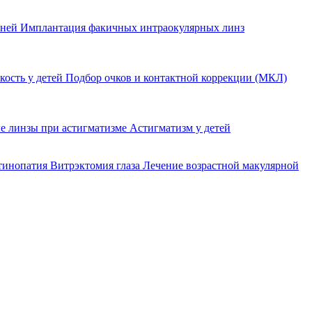
еней
Имплантация факичных интраокулярных линз
кость у детей
Подбор очков и контактной коррекции (МКЛ)
е линзы при астигматизме
Астигматизм у детей
етинопатия
Витрэктомия глаза
Лечение возрастной макулярной