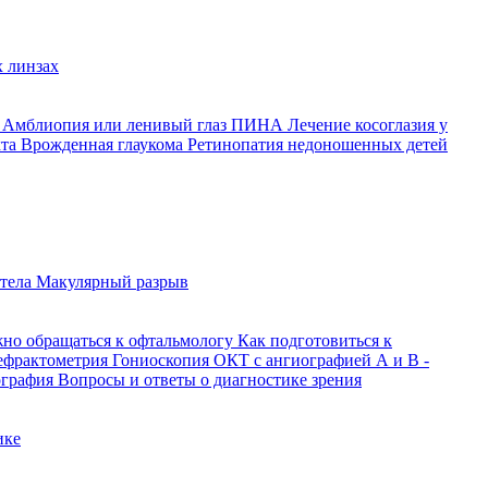
 линзах
й
Амблиопия или ленивый глаз
ПИНА
Лечение косоглазия у
кта
Врожденная глаукома
Ретинопатия недоношенных детей
 тела
Макулярный разрыв
жно обращаться к офтальмологу
Как подготовиться к
ефрактометрия
Гониоскопия
ОКТ с ангиографией
А и В -
ография
Вопросы и ответы о диагностике зрения
ике