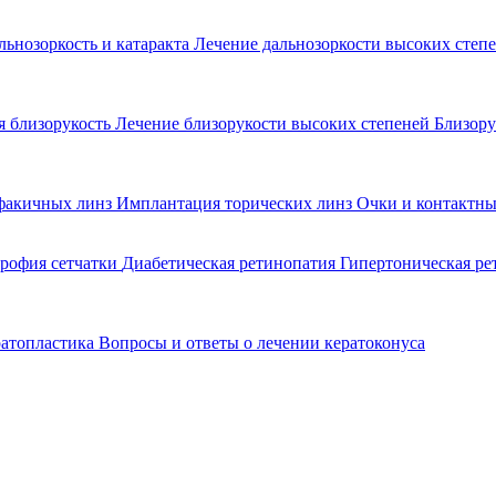
льнозоркость и катаракта
Лечение дальнозоркости высоких степ
 близорукость
Лечение близорукости высоких степеней
Близору
факичных линз
Имплантация торических линз
Очки и контактны
рофия сетчатки
Диабетическая ретинопатия
Гипертоническая р
ратопластика
Вопросы и ответы о лечении кератоконуса