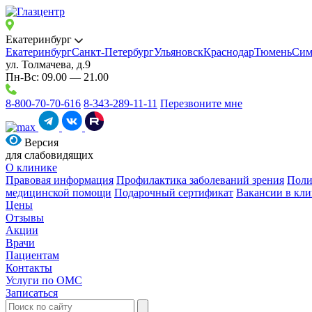
Екатеринбург
Екатеринбург
Санкт-Петербург
Ульяновск
Краснодар
Тюмень
Сим
ул. Толмачева, д.9
Пн-Вс: 09.00 — 21.00
8-800-70-70-616
8-343-289-11-11
Перезвоните мне
Версия
для слабовидящих
О клинике
Правовая информация
Профилактика заболеваний зрения
Поли
медицинской помощи
Подарочный сертификат
Вакансии в кли
Цены
Отзывы
Акции
Врачи
Пациентам
Контакты
Услуги по ОМС
Записаться