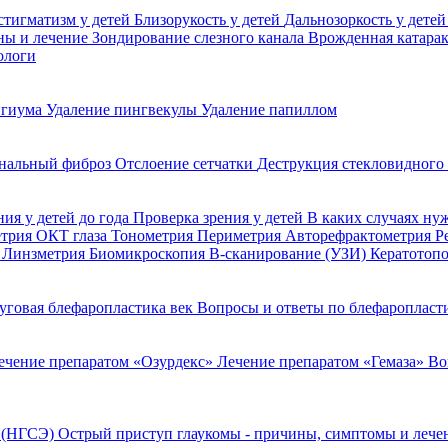
стигматизм у детей
Близорукость у детей
Дальнозоркость у дете
ины и лечение
Зондирование слезного канала
Врожденная катара
ологи
игиума
Удаление пингвекулы
Удаление папиллом
нальный фиброз
Отслоение сетчатки
Деструкция стекловидного
ния у детей до года
Проверка зрения у детей
В каких случаях ну
етрия
ОКТ глаза
Тонометрия
Периметрия
Авторефрактометрия
Р
я
Линзметрия
Биомикроскопия
В-сканирование (УЗИ)
Кератотоп
уговая блефаропластика век
Вопросы и ответы по блефаропласт
ечение препаратом «Озурдекс»
Лечение препаратом «Гемаза»
Во
я (НГСЭ)
Острый приступ глаукомы - причины, симптомы и леч