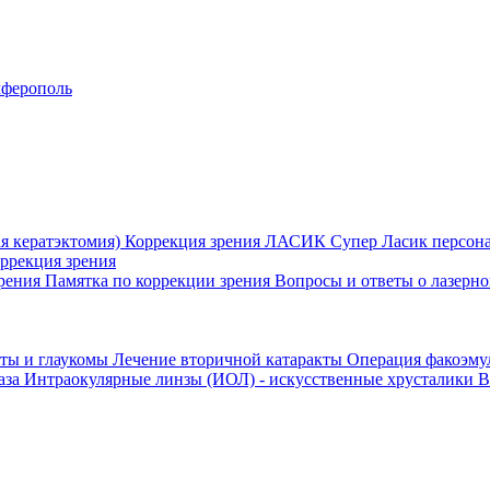
ферополь
я кератэктомия)
Коррекция зрения ЛАСИК
Супер Ласик персон
оррекция зрения
зрения
Памятка по коррекции зрения
Вопросы и ответы о лазерн
кты и глаукомы
Лечение вторичной катаракты
Операция факоэм
аза
Интраокулярные линзы (ИОЛ) - искусственные хрусталики
В