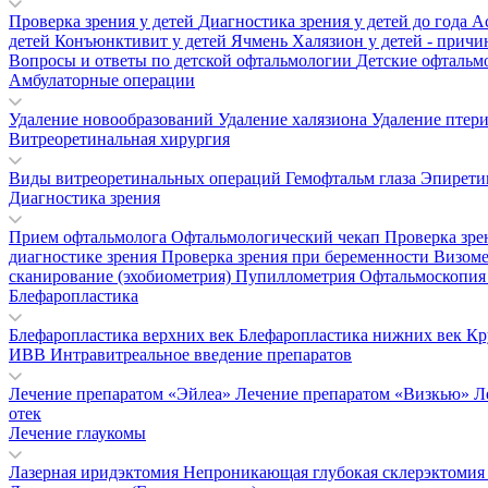
Проверка зрения у детей
Диагностика зрения у детей до года
А
детей
Конъюнктивит у детей
Ячмень
Халязион у детей - прич
Вопросы и ответы по детской офтальмологии
Детские офтальм
Амбулаторные операции
Удаление новообразований
Удаление халязиона
Удаление птер
Витреоретинальная хирургия
Виды витреоретинальных операций
Гемофтальм глаза
Эпирети
Диагностика зрения
Прием офтальмолога
Офтальмологический чекап
Проверка зре
диагностике зрения
Проверка зрения при беременности
Визом
сканирование (эхобиометрия)
Пупиллометрия
Офтальмоскопи
Блефаропластика
Блефаропластика верхних век
Блефаропластика нижних век
Кр
ИВВ Интравитреальное введение препаратов
Лечение препаратом «Эйлеа»
Лечение препаратом «Визкью»
Л
отек
Лечение глаукомы
Лазерная иридэктомия
Непроникающая глубокая склерэктоми