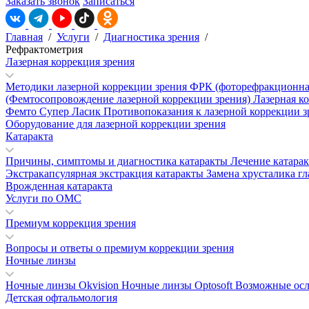
Заказать звонок
Записаться
Главная
/
Услуги
/
Диагностика зрения
/
Рефрактометрия
Лазерная коррекция зрения
Методики лазерной коррекции зрения
ФРК (фоторефракционна
(Фемтосопровождение лазерной коррекции зрения)
Лазерная к
Фемто Супер Ласик
Противопоказания к лазерной коррекции 
Оборудование для лазерной коррекции зрения
Катаракта
Причины, симптомы и диагностика катаракты
Лечение катара
Экстракапсулярная экстракция катаракты
Замена хрусталика гл
Врожденная катаракта
Услуги по ОМС
Премиум коррекция зрения
Вопросы и ответы о премиум коррекции зрения
Ночные линзы
Ночные линзы Okvision
Ночные линзы Optosoft
Возможные осл
Детская офтальмология