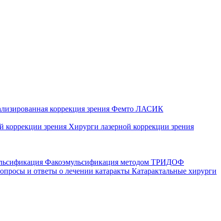
ализированная коррекция зрения
Фемто ЛАСИК
ой коррекции зрения
Хирурги лазерной коррекции зрения
ульсификация
Факоэмульсификация методом ТРИДОФ
опросы и ответы о лечении катаракты
Катарактальные хирурги