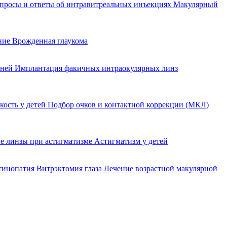
просы и ответы об интравитреальных инъекциях
Макулярный
ение
Врожденная глаукома
еней
Имплантация факичных интраокулярных линз
кость у детей
Подбор очков и контактной коррекции (МКЛ)
е линзы при астигматизме
Астигматизм у детей
етинопатия
Витрэктомия глаза
Лечение возрастной макулярной