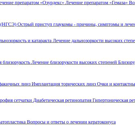
ечение препаратом «Озурдекс»
Лечение препаратом «Гемаза»
Во
я (НГСЭ)
Острый приступ глаукомы - причины, симптомы и леч
льнозоркость и катаракта
Лечение дальнозоркости высоких степ
 близорукость
Лечение близорукости высоких степеней
Близору
факичных линз
Имплантация торических линз
Очки и контактны
рофия сетчатки
Диабетическая ретинопатия
Гипертоническая р
ратопластика
Вопросы и ответы о лечении кератоконуса