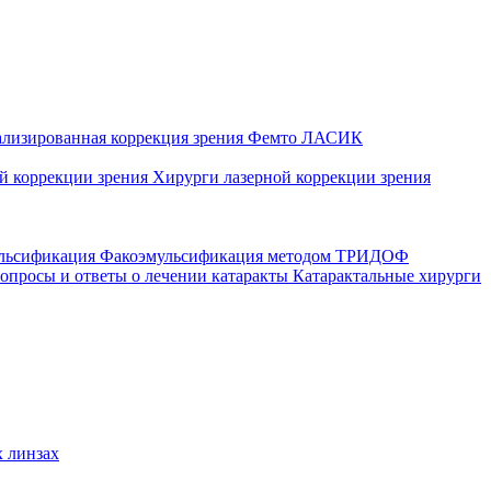
ализированная коррекция зрения
Фемто ЛАСИК
ой коррекции зрения
Хирурги лазерной коррекции зрения
ульсификация
Факоэмульсификация методом ТРИДОФ
опросы и ответы о лечении катаракты
Катарактальные хирурги
 линзах