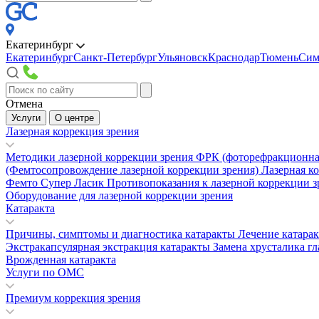
Екатеринбург
Екатеринбург
Санкт-Петербург
Ульяновск
Краснодар
Тюмень
Сим
Отмена
Услуги
О центре
Лазерная коррекция зрения
Методики лазерной коррекции зрения
ФРК (фоторефракционна
(Фемтосопровождение лазерной коррекции зрения)
Лазерная к
Фемто Супер Ласик
Противопоказания к лазерной коррекции 
Оборудование для лазерной коррекции зрения
Катаракта
Причины, симптомы и диагностика катаракты
Лечение катара
Экстракапсулярная экстракция катаракты
Замена хрусталика гл
Врожденная катаракта
Услуги по ОМС
Премиум коррекция зрения