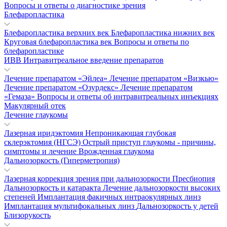
Вопросы и ответы о диагностике зрения
Блефаропластика
Блефаропластика верхних век
Блефаропластика нижних век
Круговая блефаропластика век
Вопросы и ответы по
блефаропластике
ИВВ Интравитреальное введение препаратов
Лечение препаратом «Эйлеа»
Лечение препаратом «Визкью»
Лечение препаратом «Озурдекс»
Лечение препаратом
«Гемаза»
Вопросы и ответы об интравитреальных инъекциях
Макулярный отек
Лечение глаукомы
Лазерная иридэктомия
Непроникающая глубокая
склерэктомия (НГСЭ)
Острый приступ глаукомы - причины,
симптомы и лечение
Врожденная глаукома
Дальнозоркость (Гиперметропия)
Лазерная коррекция зрения при дальнозоркости
Пресбиопия
Дальнозоркость и катаракта
Лечение дальнозоркости высоких
степеней
Имплантация факичных интраокулярных линз
Имплантация мультифокальных линз
Дальнозоркость у детей
Близорукость