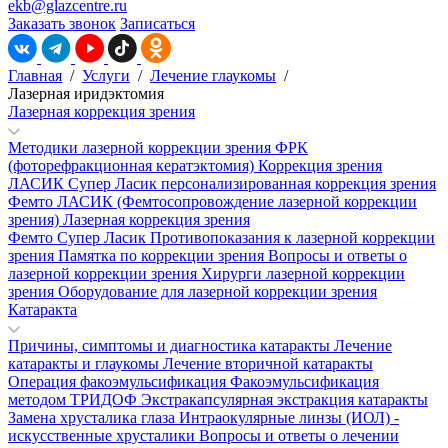
ekb@glazcentre.ru
Заказать звонок
Записаться
Главная
/
Услуги
/
Лечение глаукомы
/
Лазерная иридэктомия
Лазерная коррекция зрения
Методики лазерной коррекции зрения
ФРК
(фоторефракционная кератэктомия)
Коррекция зрения
ЛАСИК
Супер Ласик персонализированная коррекция зрения
Фемто ЛАСИК (Фемтосопровождение лазерной коррекции
зрения)
Лазерная коррекция зрения
Фемто Супер Ласик
Противопоказания к лазерной коррекции
зрения
Памятка по коррекции зрения
Вопросы и ответы о
лазерной коррекции зрения
Хирурги лазерной коррекции
зрения
Оборудование для лазерной коррекции зрения
Катаракта
Причины, симптомы и диагностика катаракты
Лечение
катаракты и глаукомы
Лечение вторичной катаракты
Операция факоэмульсификация
Факоэмульсификация
методом ТРИДОФ
Экстракапсулярная экстракция катаракты
Замена хрусталика глаза
Интраокулярные линзы (ИОЛ) -
искусственные хрусталики
Вопросы и ответы о лечении