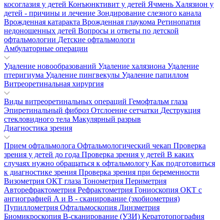
косоглазия у детей
Конъюнктивит у детей
Ячмень
Халязион у
детей - причины и лечение
Зондирование слезного канала
Врожденная катаракта
Врожденная глаукома
Ретинопатия
недоношенных детей
Вопросы и ответы по детской
офтальмологии
Детские офтальмологи
Амбулаторные операции
Удаление новообразований
Удаление халязиона
Удаление
птеригиума
Удаление пингвекулы
Удаление папиллом
Витреоретинальная хирургия
Виды витреоретинальных операций
Гемофтальм глаза
Эпиретинальный фиброз
Отслоение сетчатки
Деструкция
стекловидного тела
Макулярный разрыв
Диагностика зрения
Прием офтальмолога
Офтальмологический чекап
Проверка
зрения у детей до года
Проверка зрения у детей
В каких
случаях нужно обращаться к офтальмологу
Как подготовиться
к диагностике зрения
Проверка зрения при беременности
Визометрия
ОКТ глаза
Тонометрия
Периметрия
Авторефрактометрия
Рефрактометрия
Гониоскопия
ОКТ с
ангиографией
А и В - сканирование (эхобиометрия)
Пупиллометрия
Офтальмоскопия
Линзметрия
Биомикроскопия
В-сканирование (УЗИ)
Кератотопография