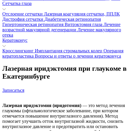
Сетчатка глаза
Отслоение сетчатки
Лазерная коагуляция сетчатки, ППЛК
Дистрофия сетчатки
Диабетическая ретинопатия
Гипертоническая ретинопатия
Витрэктомия глаза
Лечение
возрастной макулярной дегенерации
Лечение макулярного
отека
Кератоконус
Кросслингкинг
Имплантация стромальных колец
Операция
кератопластика
Вопросы и ответы о лечении кератоконуса
Лазерная иридэктомия при глаукоме в
Екатеринбурге
Записаться
Лазерная иридэктомия (иридотомия)
— это метод лечения
глаукомы (офтальмологическое заболевание, при котором
отмечается повышение внутриглазного давления). Метод
помогает улучшить отток внутриглазной жидкости, снизить
внутриглазное давление и предотвратить или остановить