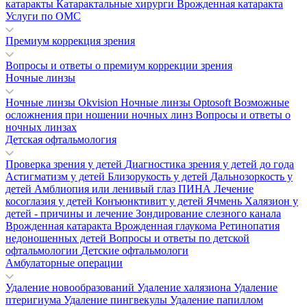
катаракты
Катарактальные хирурги
Врожденная катаракта
Услуги по ОМС
Премиум коррекция зрения
Вопросы и ответы о премиум коррекции зрения
Ночные линзы
Ночные линзы Okvision
Ночные линзы Optosoft
Возможные
осложнения при ношении ночных линз
Вопросы и ответы о
ночных линзах
Детская офтальмология
Проверка зрения у детей
Диагностика зрения у детей до года
Астигматизм у детей
Близорукость у детей
Дальнозоркость у
детей
Амблиопия или ленивый глаз
ПИНА
Лечение
косоглазия у детей
Конъюнктивит у детей
Ячмень
Халязион у
детей - причины и лечение
Зондирование слезного канала
Врожденная катаракта
Врожденная глаукома
Ретинопатия
недоношенных детей
Вопросы и ответы по детской
офтальмологии
Детские офтальмологи
Амбулаторные операции
Удаление новообразований
Удаление халязиона
Удаление
птеригиума
Удаление пингвекулы
Удаление папиллом