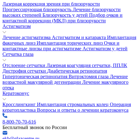
Лазерная коррекция зрения при близорукости
Прогрессирующая близорукость
Лечение близорукости
высоких степеней
Близорукость у детей
Подбор очков и
контактной коррекции (МКЛ) при близорукости
Астигматизм
Лечение астигматизма
Астигматизм и катаракта
Имплантация
факичных линз
Имплантация торических линз
Очки и
контактные линзы при астигматизме
Астигматизм у детей
Сетчатка глаза
Отслоение сетчатки
Лазерная коагуляция сетчатки, ППЛК
Дистрофия сетчатки
Диабетическая ретинопатия
Гипертоническая ретинопатия
Витрэктомия глаза
Лечение
возрастной макулярной дегенерации
Лечение макулярного
отека
Кератоконус
Кросслингкинг
Имплантация стромальных колец
Операция
кератопластика
Вопросы и ответы о лечении кератоконуса
8-800-70-70-616
Бесплатный звонок по России
ekb@glazcentre.ru