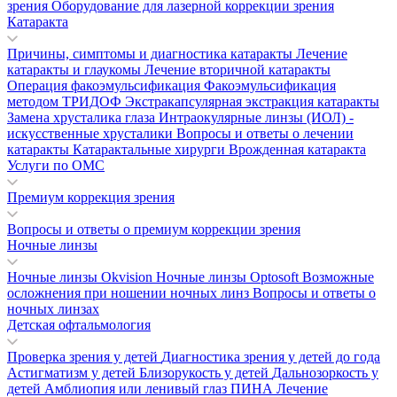
зрения
Оборудование для лазерной коррекции зрения
Катаракта
Причины, симптомы и диагностика катаракты
Лечение
катаракты и глаукомы
Лечение вторичной катаракты
Операция факоэмульсификация
Факоэмульсификация
методом ТРИДОФ
Экстракапсулярная экстракция катаракты
Замена хрусталика глаза
Интраокулярные линзы (ИОЛ) -
искусственные хрусталики
Вопросы и ответы о лечении
катаракты
Катарактальные хирурги
Врожденная катаракта
Услуги по ОМС
Премиум коррекция зрения
Вопросы и ответы о премиум коррекции зрения
Ночные линзы
Ночные линзы Okvision
Ночные линзы Optosoft
Возможные
осложнения при ношении ночных линз
Вопросы и ответы о
ночных линзах
Детская офтальмология
Проверка зрения у детей
Диагностика зрения у детей до года
Астигматизм у детей
Близорукость у детей
Дальнозоркость у
детей
Амблиопия или ленивый глаз
ПИНА
Лечение