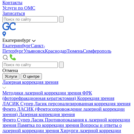
Контакты
Услуги по ОМС
Записаться
Екатеринбург
Екатеринбург
Санкт-
Петербург
Ульяновск
Краснодар
Тюмень
Симферополь
Отмена
Услуги
О центре
Лазерная коррекция зрения
Методики лазерной коррекции зрения
ФРК
(фоторефракционная кератэктомия)
Коррекция зрения
ЛАСИК
Супер Ласик персонализированная коррекция зрения
Фемто ЛАСИК (Фемтосопровождение лазерной коррекции
зрения)
Лазерная коррекция зрения
Фемто Супер Ласик
Противопоказания к лазерной коррекции
зрения
Памятка по коррекции зрения
Вопросы и ответы о
лазерной коррекции зрения
Хирурги лазерной коррекции