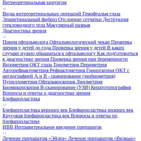
Витреоретинальная хирургия
Виды витреоретинальных операций
Гемофтальм глаза
Эпиретинальный фиброз
Отслоение сетчатки
Деструкция
стекловидного тела
Макулярный разрыв
Диагностика зрения
Прием офтальмолога
Офтальмологический чекап
Проверка
зрения у детей до года
Проверка зрения у детей
В каких
случаях нужно обращаться к офтальмологу
Как подготовиться
к диагностике зрения
Проверка зрения при беременности
Визометрия
ОКТ глаза
Тонометрия
Периметрия
Авторефрактометрия
Рефрактометрия
Гониоскопия
ОКТ с
ангиографией
А и В - сканирование (эхобиометрия)
Пупиллометрия
Офтальмоскопия
Линзметрия
Биомикроскопия
В-сканирование (УЗИ)
Кератотопография
Вопросы и ответы о диагностике зрения
Блефаропластика
Блефаропластика верхних век
Блефаропластика нижних век
Круговая блефаропластика век
Вопросы и ответы по
блефаропластике
ИВВ Интравитреальное введение препаратов
Лечение препаратом «Эйлеа»
Лечение препаратом «Визкью»