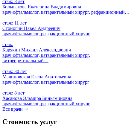
стаж: 8 лет
Большакова Екатерина Владимировна
врач-офтальмолог, катарактальный хирург, рефракционный…
стаж: 11 лет
Стоногин Павел Андреевич
врач-офтальмолог, рефракционный хирург
стаж:
Карякин Михаил Александрович
врач-офтальмолог, катарактальный хирург,
витреоретинальный…
стаж: 30 лет
Малиновская Елена Анатольевна
врач-офтальмолог, катарактальный хирург
стаж: 8 лет
Хасанова Эльмира Биньяминовна
врач-офтальмолог, рефракционный хирург
Все врачи
Стоимость услуг