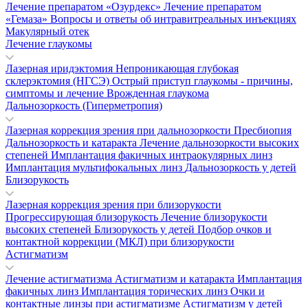
Лечение препаратом «Озурдекс»
Лечение препаратом
«Гемаза»
Вопросы и ответы об интравитреальных инъекциях
Макулярный отек
Лечение глаукомы
Лазерная иридэктомия
Непроникающая глубокая
склерэктомия (НГСЭ)
Острый приступ глаукомы - причины,
симптомы и лечение
Врожденная глаукома
Дальнозоркость (Гиперметропия)
Лазерная коррекция зрения при дальнозоркости
Пресбиопия
Дальнозоркость и катаракта
Лечение дальнозоркости высоких
степеней
Имплантация факичных интраокулярных линз
Имплантация мультифокальных линз
Дальнозоркость у детей
Близорукость
Лазерная коррекция зрения при близорукости
Прогрессирующая близорукость
Лечение близорукости
высоких степеней
Близорукость у детей
Подбор очков и
контактной коррекции (МКЛ) при близорукости
Астигматизм
Лечение астигматизма
Астигматизм и катаракта
Имплантация
факичных линз
Имплантация торических линз
Очки и
контактные линзы при астигматизме
Астигматизм у детей