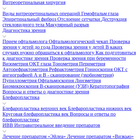
Витреоретинальная хирургия
Виды витреоретинальных операций
Гемофтальм глаза
Эпиретинальный фиброз
Отслоение сетчатки
Деструкция
стекловидного тела
Макулярный разрыв
Диагностика зрения
Прием офтальмолога
Офтальмологический чекап
Проверка
зрения у детей до года
Проверка зрения у детей
В каких
случаях нужно обращаться к офтальмологу
Как подготовиться
к диагностике зрения
Проверка зрения при беременности
Визометрия
ОКТ глаза
Тонометрия
Периметрия
Авторефрактометрия
Рефрактометрия
Гониоскопия
ОКТ с
ангиографией
А и В - сканирование (эхобиометрия)
Пупиллометрия
Офтальмоскопия
Линзметрия
Биомикроскопия
В-сканирование (УЗИ)
Кератотопография
Вопросы и ответы о диагностике зрения
Блефаропластика
Блефаропластика верхних век
Блефаропластика нижних век
Круговая блефаропластика век
Вопросы и ответы по
блефаропластике
ИВВ Интравитреальное введение препаратов
Лечение препаратом «Эйлеа»
Лечение препаратом «Визкью»