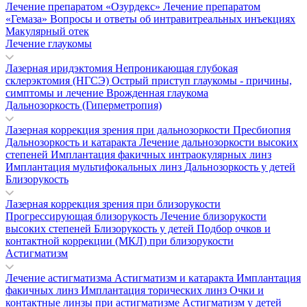
Лечение препаратом «Озурдекс»
Лечение препаратом
«Гемаза»
Вопросы и ответы об интравитреальных инъекциях
Макулярный отек
Лечение глаукомы
Лазерная иридэктомия
Непроникающая глубокая
склерэктомия (НГСЭ)
Острый приступ глаукомы - причины,
симптомы и лечение
Врожденная глаукома
Дальнозоркость (Гиперметропия)
Лазерная коррекция зрения при дальнозоркости
Пресбиопия
Дальнозоркость и катаракта
Лечение дальнозоркости высоких
степеней
Имплантация факичных интраокулярных линз
Имплантация мультифокальных линз
Дальнозоркость у детей
Близорукость
Лазерная коррекция зрения при близорукости
Прогрессирующая близорукость
Лечение близорукости
высоких степеней
Близорукость у детей
Подбор очков и
контактной коррекции (МКЛ) при близорукости
Астигматизм
Лечение астигматизма
Астигматизм и катаракта
Имплантация
факичных линз
Имплантация торических линз
Очки и
контактные линзы при астигматизме
Астигматизм у детей