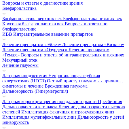
Вопросы и ответы о диагностике зрения
Блефаропластика
Блефаропластика верхних век
Блефаропластика нижних век
Круговая блефаропластика век
Вопросы и ответы по
блефаропластике
ИВВ Интравитреальное введение препаратов
Лечение препаратом «Эйлеа»
Лечение препаратом «Визкью»
Лечение препаратом «Озурдекс»
Лечение препаратом
«Гемаза»
Вопросы и ответы об интравитреальных инъекциях
Макулярный отек
Лечение глаукомы
Лазерная иридэктомия
Непроникающая глубокая
склерэктомия (НГСЭ)
Острый приступ глаукомы - причины,
симптомы и лечение
Врожденная глаукома
Дальнозоркость (Гиперметропия)
Лазерная коррекция зрения при дальнозоркости
Пресбиопия
Дальнозоркость и катаракта
Лечение дальнозоркости высоких
степеней
Имплантация факичных интраокулярных линз
Имплантация мультифокальных линз
Дальнозоркость у детей
Близорукость