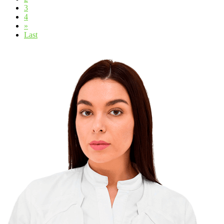
3
4
»
Last