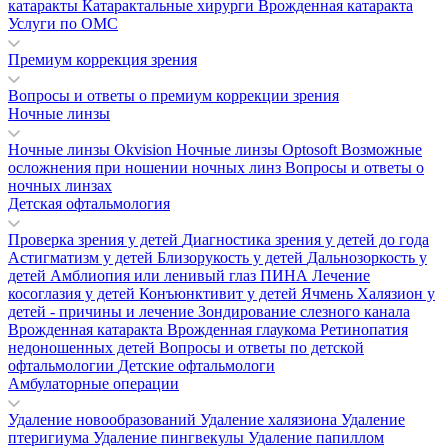
катаракты
Катарактальные хирурги
Врожденная катаракта
Услуги по ОМС
Премиум коррекция зрения
Вопросы и ответы о премиум коррекции зрения
Ночные линзы
Ночные линзы Okvision
Ночные линзы Optosoft
Возможные
осложнения при ношении ночных линз
Вопросы и ответы о
ночных линзах
Детская офтальмология
Проверка зрения у детей
Диагностика зрения у детей до года
Астигматизм у детей
Близорукость у детей
Дальнозоркость у
детей
Амблиопия или ленивый глаз
ПИНА
Лечение
косоглазия у детей
Конъюнктивит у детей
Ячмень
Халязион у
детей - причины и лечение
Зондирование слезного канала
Врожденная катаракта
Врожденная глаукома
Ретинопатия
недоношенных детей
Вопросы и ответы по детской
офтальмологии
Детские офтальмологи
Амбулаторные операции
Удаление новообразований
Удаление халязиона
Удаление
птеригиума
Удаление пингвекулы
Удаление папиллом