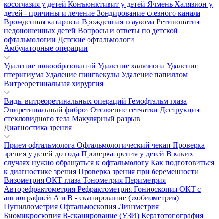
косоглазия у детей
Конъюнктивит у детей
Ячмень
Халязион у
детей - причины и лечение
Зондирование слезного канала
Врожденная катаракта
Врожденная глаукома
Ретинопатия
недоношенных детей
Вопросы и ответы по детской
офтальмологии
Детские офтальмологи
Амбулаторные операции
Удаление новообразований
Удаление халязиона
Удаление
птеригиума
Удаление пингвекулы
Удаление папиллом
Витреоретинальная хирургия
Виды витреоретинальных операций
Гемофтальм глаза
Эпиретинальный фиброз
Отслоение сетчатки
Деструкция
стекловидного тела
Макулярный разрыв
Диагностика зрения
Прием офтальмолога
Офтальмологический чекап
Проверка
зрения у детей до года
Проверка зрения у детей
В каких
случаях нужно обращаться к офтальмологу
Как подготовиться
к диагностике зрения
Проверка зрения при беременности
Визометрия
ОКТ глаза
Тонометрия
Периметрия
Авторефрактометрия
Рефрактометрия
Гониоскопия
ОКТ с
ангиографией
А и В - сканирование (эхобиометрия)
Пупиллометрия
Офтальмоскопия
Линзметрия
Биомикроскопия
В-сканирование (УЗИ)
Кератотопография