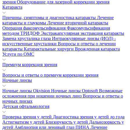
зрения
Оборудование для лазерной коррекции зрения
Катаракта
Причины, симптомы и диагностика катаракты
Лечение
катаракты и глаукомы
Лечение вторичной катаракты
Операция факоэмульсификация
Факоэмульсификация
методом ТРИДОФ
Экстракапсулярная экстракция катаракты
Замена хрусталика глаза
Интраокулярные линзы (ИОЛ) -
искусственные хрусталики
Вопросы и ответы о лечении
катаракты
Катарактальные хирурги
Врожденная катаракта
Услуги по ОМС
Премиум коррекция зрения
Вопросы и ответы о премиум коррекции зрения
Ночные линзы
Ночные линзы Okvision
Ночные линзы Optosoft
Возможные
осложнения при ношении ночных линз
Вопросы и ответы о
ночных линзах
Детская офтальмология
Проверка зрения у детей
Диагностика зрения у детей до года
Астигматизм у детей
Близорукость у детей
Дальнозоркость у
детей
Амблиопия или ленивый глаз
ПИНА
Лечение