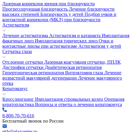
Лазерная коррекция зрения при близорукости
Прогрессирующая близорукость
Лечение близорукости
высоких степеней
Близорукость у детей
Подбор очков и
контактной коррекции (МКЛ) при близорукости
Астигматизм
Лечение астигматизма
Астигматизм и катаракта
Имплантация
факичных линз
Имплантация торических линз
Очки и
контактные линзы при астигматизме
Астигматизм у детей
Сетчатка глаза
Отслоение сетчатки
Лазерная коагуляция сетчатки, ППЛК
Дистрофия сетчатки
Диабетическая ретинопатия
Гипертоническая ретинопатия
Витрэктомия глаза
Лечение
возрастной макулярной дегенерации
Лечение макулярного
отека
Кератоконус
Кросслингкинг
Имплантация стромальных колец
Операция
кератопластика
Вопросы и ответы о лечении кератоконуса
8-800-70-70-616
Бесплатный звонок по России
ekb@glazcentre.ru