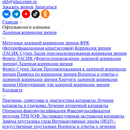
ekb@glazcentre.ru
Заказать звонок
Записаться
Главная
/
Офтальмологи клиники
Лазерная коррекция зрения
Методики лазерной коррекции зрения
ФРК
(фоторефракционная кератэктомия)
Коррекция зрения
ЛАСИК
Супер Ласик персонализированная коррекция зрения
Фемто ЛАСИК (Фемтосопровождение лазерной коррекции
зрения)
Лазерная коррекция зрения
Фемто Супер Ласик
Противопоказания к лазерной коррекции
зрения
Памятка по коррекции зрения
Вопросы и ответы о
лазерной коррекции зрения
Хирурги лазерной коррекции
зрения
Оборудование для лазерной коррекции зрения
Катаракта
Причины, симптомы и диагностика катаракты
Лечение
катаракты и глаукомы
Лечение вторичной катаракты
Операция факоэмульсификация
Факоэмульсификация
методом ТРИДОФ
Экстракапсулярная экстракция катаракты
Замена хрусталика глаза
Интраокулярные линзы (ИОЛ) -
искусственные хрусталики
Вопросы и ответы о лечении