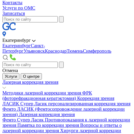
Контакты
Услуги по ОМС
Записаться
Екатеринбург
Екатеринбург
Санкт-
Петербург
Ульяновск
Краснодар
Тюмень
Симферополь
Отмена
Услуги
О центре
Лазерная коррекция зрения
Методики лазерной коррекции зрения
ФРК
(фоторефракционная кератэктомия)
Коррекция зрения
ЛАСИК
Супер Ласик персонализированная коррекция зрения
Фемто ЛАСИК (Фемтосопровождение лазерной коррекции
зрения)
Лазерная коррекция зрения
Фемто Супер Ласик
Противопоказания к лазерной коррекции
зрения
Памятка по коррекции зрения
Вопросы и ответы о
лазерной коррекции зрения
Хирурги лазерной коррекции