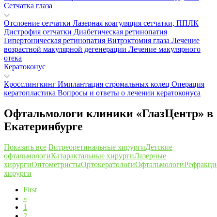
Сетчатка глаза
Отслоение сетчатки
Лазерная коагуляция сетчатки, ППЛК
Дистрофия сетчатки
Диабетическая ретинопатия
Гипертоническая ретинопатия
Витрэктомия глаза
Лечение
возрастной макулярной дегенерации
Лечение макулярного
отека
Кератоконус
Кросслингкинг
Имплантация стромальных колец
Операция
кератопластика
Вопросы и ответы о лечении кератоконуса
Офтальмологи клиники «ГлазЦентр» в
Екатеринбурге
Показать все
Витреоретинальные хирурги
Детские
офтальмологи
Катарактальные хирурги
Лазерные
хирурги
Оптометристы
Ортокератологи
Офтальмологи
Рефракц
хирурги
First
«
1
2