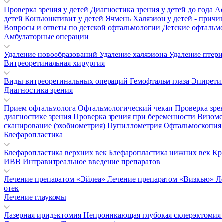
Проверка зрения у детей
Диагностика зрения у детей до года
А
детей
Конъюнктивит у детей
Ячмень
Халязион у детей - прич
Вопросы и ответы по детской офтальмологии
Детские офтальм
Амбулаторные операции
Удаление новообразований
Удаление халязиона
Удаление птер
Витреоретинальная хирургия
Виды витреоретинальных операций
Гемофтальм глаза
Эпирети
Диагностика зрения
Прием офтальмолога
Офтальмологический чекап
Проверка зре
диагностике зрения
Проверка зрения при беременности
Визом
сканирование (эхобиометрия)
Пупиллометрия
Офтальмоскопи
Блефаропластика
Блефаропластика верхних век
Блефаропластика нижних век
Кр
ИВВ Интравитреальное введение препаратов
Лечение препаратом «Эйлеа»
Лечение препаратом «Визкью»
Л
отек
Лечение глаукомы
Лазерная иридэктомия
Непроникающая глубокая склерэктоми