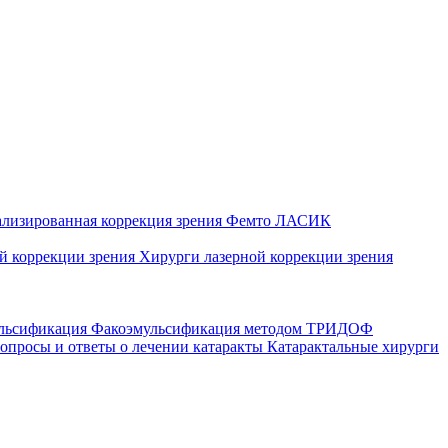
ализированная коррекция зрения
Фемто ЛАСИК
ой коррекции зрения
Хирурги лазерной коррекции зрения
ульсификация
Факоэмульсификация методом ТРИДОФ
опросы и ответы о лечении катаракты
Катарактальные хирурги