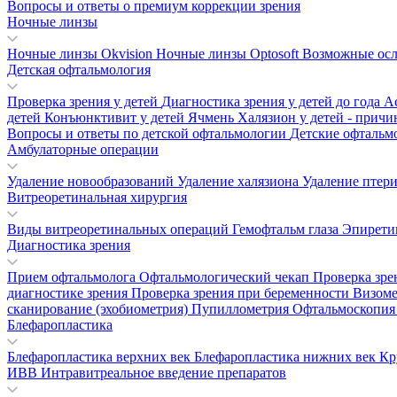
Вопросы и ответы о премиум коррекции зрения
Ночные линзы
Ночные линзы Okvision
Ночные линзы Optosoft
Возможные осл
Детская офтальмология
Проверка зрения у детей
Диагностика зрения у детей до года
А
детей
Конъюнктивит у детей
Ячмень
Халязион у детей - прич
Вопросы и ответы по детской офтальмологии
Детские офтальм
Амбулаторные операции
Удаление новообразований
Удаление халязиона
Удаление птер
Витреоретинальная хирургия
Виды витреоретинальных операций
Гемофтальм глаза
Эпирети
Диагностика зрения
Прием офтальмолога
Офтальмологический чекап
Проверка зре
диагностике зрения
Проверка зрения при беременности
Визом
сканирование (эхобиометрия)
Пупиллометрия
Офтальмоскопи
Блефаропластика
Блефаропластика верхних век
Блефаропластика нижних век
Кр
ИВВ Интравитреальное введение препаратов