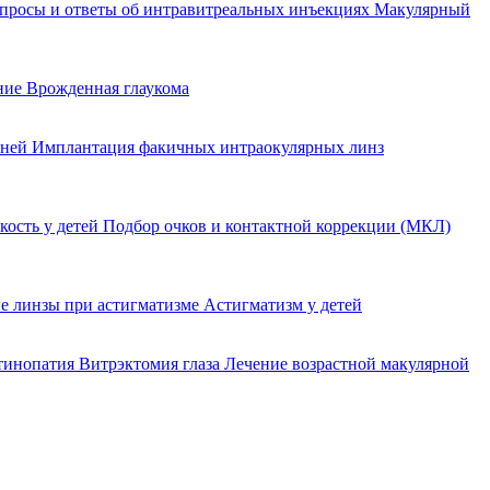
просы и ответы об интравитреальных инъекциях
Макулярный
ение
Врожденная глаукома
еней
Имплантация факичных интраокулярных линз
кость у детей
Подбор очков и контактной коррекции (МКЛ)
е линзы при астигматизме
Астигматизм у детей
етинопатия
Витрэктомия глаза
Лечение возрастной макулярной