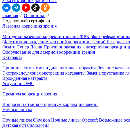
Заказать звонок
Записаться
Главная
/
О клинике
/
Подарочный сертификат
Лазерная коррекция зрения
Методики лазерной коррекции зрения
ФРК (фоторефракционна
(Фемтосопровождение лазерной коррекции зрения)
Лазерная к
Фемто Супер Ласик
Противопоказания к лазерной коррекции 
Оборудование для лазерной коррекции зрения
Катаракта
Причины, симптомы и диагностика катаракты
Лечение катара
Экстракапсулярная экстракция катаракты
Замена хрусталика гл
Врожденная катаракта
Услуги по ОМС
Премиум коррекция зрения
Вопросы и ответы о премиум коррекции зрения
Ночные линзы
Ночные линзы Okvision
Ночные линзы Optosoft
Возможные осл
Детская офтальмология