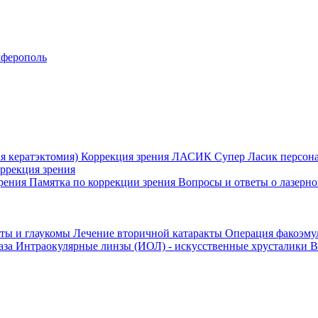
ферополь
я кератэктомия)
Коррекция зрения ЛАСИК
Супер Ласик персон
оррекция зрения
зрения
Памятка по коррекции зрения
Вопросы и ответы о лазерн
кты и глаукомы
Лечение вторичной катаракты
Операция факоэм
аза
Интраокулярные линзы (ИОЛ) - искусственные хрусталики
В