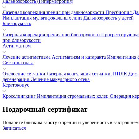
Дальнозоркость (Гиперметропия)
Лазерная коррекция зрения при дальнозоркости
Пресбиопия
Да
Имплантация мультифокальных линз
Дальнозоркость у детей
Близорукость
Лазерная коррекция зрения при близорукости
Прогрессирующая
при близорукости
Астигматизм
Лечение астигматизма
Астигматизм и катаракта
Имплантация 
Сетчатка глаза
Отслоение сетчатки
Лазерная коагуляция сетчатки, ППЛК
Дист
дегенерации
Лечение макулярного отека
Кератоконус
Кросслингкинг
Имплантация стромальных колец
Операция ке
Подарочный сертификат
Подарите близким заботу о зрении и уверенность в завтрашнем
Записаться