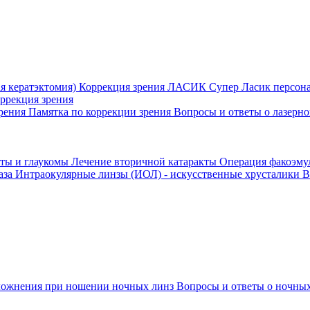
я кератэктомия)
Коррекция зрения ЛАСИК
Супер Ласик персон
оррекция зрения
зрения
Памятка по коррекции зрения
Вопросы и ответы о лазерн
кты и глаукомы
Лечение вторичной катаракты
Операция факоэм
аза
Интраокулярные линзы (ИОЛ) - искусственные хрусталики
В
ожнения при ношении ночных линз
Вопросы и ответы о ночных