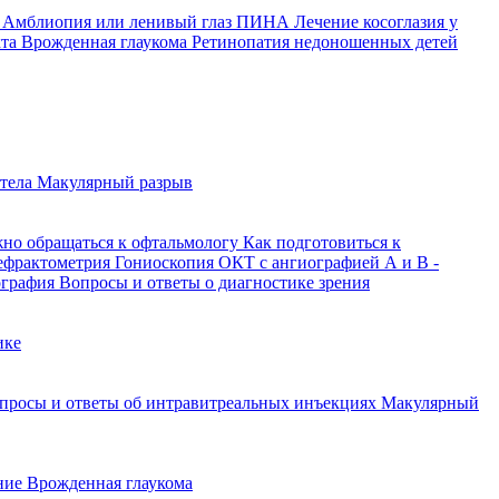
й
Амблиопия или ленивый глаз
ПИНА
Лечение косоглазия у
кта
Врожденная глаукома
Ретинопатия недоношенных детей
 тела
Макулярный разрыв
жно обращаться к офтальмологу
Как подготовиться к
ефрактометрия
Гониоскопия
ОКТ с ангиографией
А и В -
ография
Вопросы и ответы о диагностике зрения
ике
просы и ответы об интравитреальных инъекциях
Макулярный
ение
Врожденная глаукома