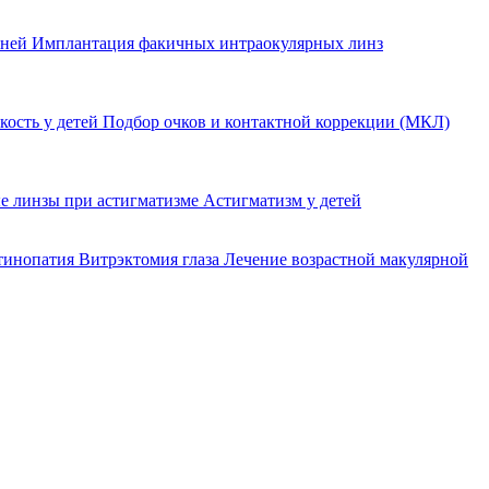
еней
Имплантация факичных интраокулярных линз
кость у детей
Подбор очков и контактной коррекции (МКЛ)
е линзы при астигматизме
Астигматизм у детей
етинопатия
Витрэктомия глаза
Лечение возрастной макулярной