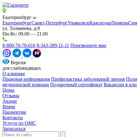
Екатеринбург
Екатеринбург
Санкт-Петербург
Ульяновск
Краснодар
Тюмень
Сим
ул. Толмачева, д.9
Пн-Вс: 09.00 — 21.00
8-800-70-70-616
8-343-289-11-11
Перезвоните мне
Версия
для слабовидящих
О клинике
Правовая информация
Профилактика заболеваний зрения
Поли
медицинской помощи
Подарочный сертификат
Вакансии в кли
Цены
Отзывы
Акции
Врачи
Пациентам
Контакты
Услуги по ОМС
Записаться