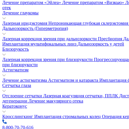
Лечение препаратом «Эйлеа»
Лечение препаратом «Визкью»
Л
отек
Лечение глаукомы
Лазерная иридэктомия
Непроникающая глубокая склерэктоми
Дальнозоркость (Гиперметропия)
Лазерная коррекция зрения при дальнозоркости
Пресбиопия
Да
Имплантация мультифокальных линз
Дальнозоркость у детей
Близорукость
Лазерная коррекция зрения при близорукости
Прогрессирующая
при близорукости
Астигматизм
Лечение астигматизма
Астигматизм и катаракта
Имплантация 
Сетчатка глаза
Отслоение сетчатки
Лазерная коагуляция сетчатки, ППЛК
Дист
дегенерации
Лечение макулярного отека
Кератоконус
Кросслингкинг
Имплантация стромальных колец
Операция ке
8-800-70-70-616