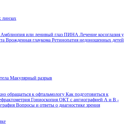
 линзах
й
Амблиопия или ленивый глаз
ПИНА
Лечение косоглазия у
кта
Врожденная глаукома
Ретинопатия недоношенных детей
 тела
Макулярный разрыв
жно обращаться к офтальмологу
Как подготовиться к
ефрактометрия
Гониоскопия
ОКТ с ангиографией
А и В -
ография
Вопросы и ответы о диагностике зрения
ике