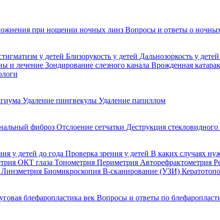
ожнения при ношении ночных линз
Вопросы и ответы о ночных
стигматизм у детей
Близорукость у детей
Дальнозоркость у дете
ины и лечение
Зондирование слезного канала
Врожденная катара
ологи
игиума
Удаление пингвекулы
Удаление папиллом
нальный фиброз
Отслоение сетчатки
Деструкция стекловидного
ния у детей до года
Проверка зрения у детей
В каких случаях ну
етрия
ОКТ глаза
Тонометрия
Периметрия
Авторефрактометрия
Р
я
Линзметрия
Биомикроскопия
В-сканирование (УЗИ)
Кератотоп
уговая блефаропластика век
Вопросы и ответы по блефаропласт