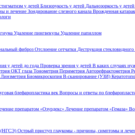
стигматизм у детей
Близорукость у детей
Дальнозоркость у дете
ины и лечение
Зондирование слезного канала
Врожденная катара
ологи
игиума
Удаление пингвекулы
Удаление папиллом
нальный фиброз
Отслоение сетчатки
Деструкция стекловидного
ния у детей до года
Проверка зрения у детей
В каких случаях ну
етрия
ОКТ глаза
Тонометрия
Периметрия
Авторефрактометрия
Р
я
Линзметрия
Биомикроскопия
В-сканирование (УЗИ)
Кератотоп
уговая блефаропластика век
Вопросы и ответы по блефаропласт
ечение препаратом «Озурдекс»
Лечение препаратом «Гемаза»
Во
я (НГСЭ)
Острый приступ глаукомы - причины, симптомы и леч