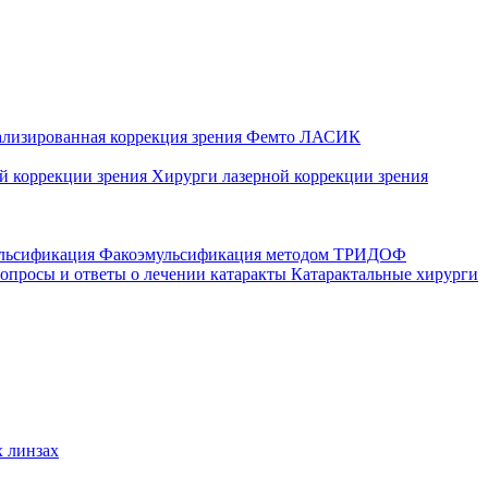
ализированная коррекция зрения
Фемто ЛАСИК
ой коррекции зрения
Хирурги лазерной коррекции зрения
ульсификация
Факоэмульсификация методом ТРИДОФ
опросы и ответы о лечении катаракты
Катарактальные хирурги
 линзах