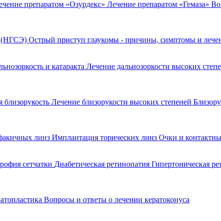
ечение препаратом «Озурдекс»
Лечение препаратом «Гемаза»
Во
я (НГСЭ)
Острый приступ глаукомы - причины, симптомы и леч
льнозоркость и катаракта
Лечение дальнозоркости высоких степ
 близорукость
Лечение близорукости высоких степеней
Близору
факичных линз
Имплантация торических линз
Очки и контактны
рофия сетчатки
Диабетическая ретинопатия
Гипертоническая р
ратопластика
Вопросы и ответы о лечении кератоконуса