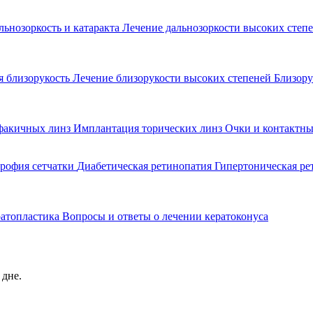
льнозоркость и катаракта
Лечение дальнозоркости высоких степ
 близорукость
Лечение близорукости высоких степеней
Близору
факичных линз
Имплантация торических линз
Очки и контактны
рофия сетчатки
Диабетическая ретинопатия
Гипертоническая р
ратопластика
Вопросы и ответы о лечении кератоконуса
 дне.