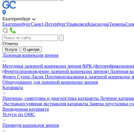
Екатеринбург
Екатеринбург
Санкт-Петербург
Ульяновск
Краснодар
Тюмень
Сим
Отмена
Услуги
О центре
Лазерная коррекция зрения
Методики лазерной коррекции зрения
ФРК (фоторефракционна
(Фемтосопровождение лазерной коррекции зрения)
Лазерная к
Фемто Супер Ласик
Противопоказания к лазерной коррекции 
Оборудование для лазерной коррекции зрения
Катаракта
Причины, симптомы и диагностика катаракты
Лечение катара
Экстракапсулярная экстракция катаракты
Замена хрусталика гл
Врожденная катаракта
Услуги по ОМС
Премиум коррекция зрения