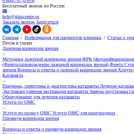
8 800-70-70-616
Бесплатный звонок по России
help@glazcentre.ru
Заказать звонок
Записаться
Главная
/
Информация для пациентов клиники
/
Статьи о здо
Песок в глазах
Лазерная коррекция зрения
Методики лазерной коррекции зрения
ФРК (фоторефракционна
(Фемтосопровождение лазерной коррекции зрения)
Фемто Суп
зрения
Вопросы и ответы о лазерной коррекции зрения
Хирург
Катаракта
Причины, симптомы и диагностика катаракты
Лечение катара
Экстракапсулярная экстракция катаракты
Замена хрусталика гл
Оборудование для лечения катаракты
Услуги по ОМС
Услуги по полису ОМС
Услуги ОМС для иногородних
Премиум коррекция зрения
Вопросы и ответы о премиум коррекции зрения