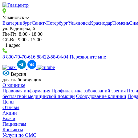
Ульяновск
Екатеринбург
Санкт-Петербург
Ульяновск
Краснодар
Тюмень
Сим
ул. Радищева, 6
Пн-Пт: 8.00 - 18.00
Сб-Вс: 9.00 - 15.00
+1 адрес
8 800-70-70-616
88422-58-04-04
Перезвоните мне
Версия
для слабовидящих
О клинике
Правовая информация
Профилактика заболеваний зрения
Поли
бесплатной медицинской помощи
Оборудование клиники
Пода
Цены
Отзывы
Акции
Врачи
Пациентам
Контакты
Услуги по ОМС