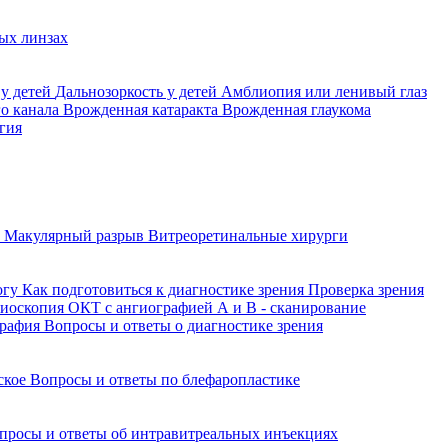
ых линзах
 у детей
Дальнозоркость у детей
Амблиопия или ленивый глаз
го канала
Врожденная катаракта
Врожденная глаукома
гия
а
Макулярный разрыв
Витреоретинальные хирурги
огу
Как подготовиться к диагностике зрения
Проверка зрения
ниоскопия
ОКТ с ангиографией
А и В - сканирование
графия
Вопросы и ответы о диагностике зрения
йское
Вопросы и ответы по блефаропластике
просы и ответы об интравитреальных инъекциях