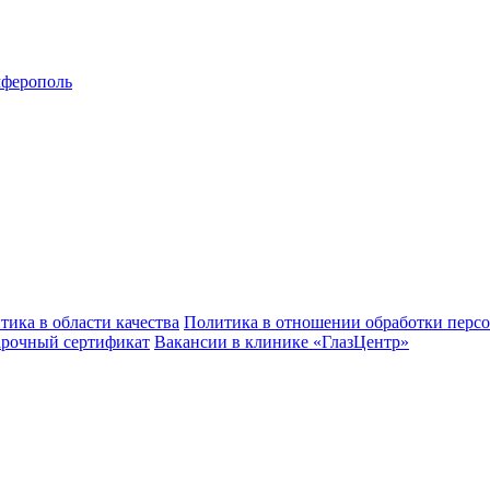
ферополь
тика в области качества
Политика в отношении обработки перс
рочный сертификат
Вакансии в клинике «ГлазЦентр»