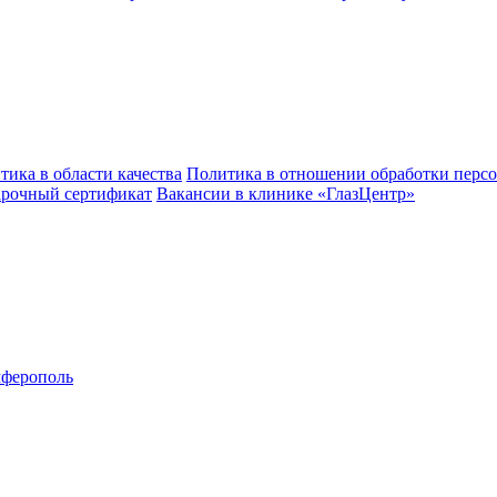
тика в области качества
Политика в отношении обработки перс
рочный сертификат
Вакансии в клинике «ГлазЦентр»
ферополь