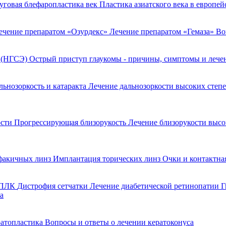
уговая блефаропластика век
Пластика азиатского века в европе
ечение препаратом «Озурдекс»
Лечение препаратом «Гемаза»
Во
я (НГСЭ)
Острый приступ глаукомы - причины, симптомы и леч
льнозоркость и катаракта
Лечение дальнозоркости высоких степ
ости
Прогрессирующая близорукость
Лечение близорукости выс
факичных линз
Имплантация торических линз
Очки и контактна
 ППЛК
Дистрофия сетчатки
Лечение диабетической ретинопатии
Г
а
ратопластика
Вопросы и ответы о лечении кератоконуса