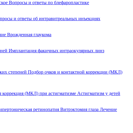
йское
Вопросы и ответы по блефаропластике
просы и ответы об интравитреальных инъекциях
ение
Врожденная глаукома
еней
Имплантация факичных интраокулярных линз
оких степеней
Подбор очков и контактной коррекции (МКЛ)
я коррекция (МКЛ) при астигматизме
Астигматизм у детей
ипертоническая ретинопатия
Витрэктомия глаза
Лечение