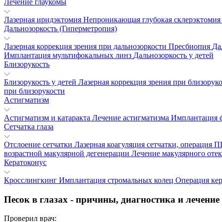
Лечение глаукомы
Лазерная иридэктомия
Непроникающая глубокая склерэктоми
Дальнозоркость (Гиперметропия)
Лазерная коррекция зрения при дальнозоркости
Пресбиопия
Да
Имплантация мультифокальных линз
Дальнозоркость у детей
Близорукость
Близорукость у детей
Лазерная коррекция зрения при близорук
при близорукости
Астигматизм
Астигматизм и катаракта
Лечение астигматизма
Имплантация 
Сетчатка глаза
Отслоение сетчатки
Лазерная коагуляция сетчатки, операция
возрастной макулярной дегенерации
Лечение макулярного отек
Кератоконус
Кросслингкинг
Имплантация стромальных колец
Операция ке
Песок в глазах - причины, диагностика и лечение
Проверил врач: