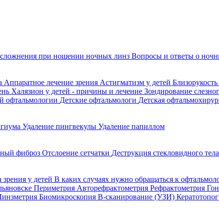
сложнения при ношении ночных линз
Вопросы и ответы о ночн
да
Аппаратное лечение зрения
Астигматизм у детей
Близорукость
ень
Халязион у детей - причины и лечение
Зондирование слезно
ой офтальмологии
Детские офтальмологи
Детская офтальмохирур
игиума
Удаление пингвекулы
Удаление папиллом
ьный фиброз
Отслоение сетчатки
Деструкция стекловидного тел
 зрения у детей
В каких случаях нужно обращаться к офтальмол
Ульяновске
Периметрия
Авторефрактометрия
Рефрактометрия
Го
Линзметрия
Биомикроскопия
В-сканирование (УЗИ)
Кератотопо