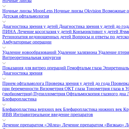
Ночные линзы
Ночные линзы MoonLens
Ночные линзы Okvision
Возможные о
Детская офтальмология
Диагностика зрения у детей
Диагностика зрения у детей до го
ПИНА
Лечение косоглазия у детей
Конъюнктивит у детей
Ячм
Ретинопатия недоношенных детей
Вопросы и ответы по детск
Амбулаторные операции
Удаление новообразований
Удаление халязиона
Удаление птер
Витреоретинальная хирургия
Показания для витрео операций
Гемофтальм глаза
Эпиретинал
Диагностика зрения
Прием офтальмолога
Проверка зрения у детей до года
Проверка
при беременности
Визометрия
ОКТ глаза
Тонометрия глаза в 
(эхобиометрия)
Пупиллометрия
Офтальмоскопия глазного дна
Блефаропластика
Блефаропластика верхних век
Блефаропластика нижних век
Кр
ИВВ Интравитреальное введение препаратов
Лечение препаратом «Эйлеа»
Лечение препаратом «Визкью»
Л