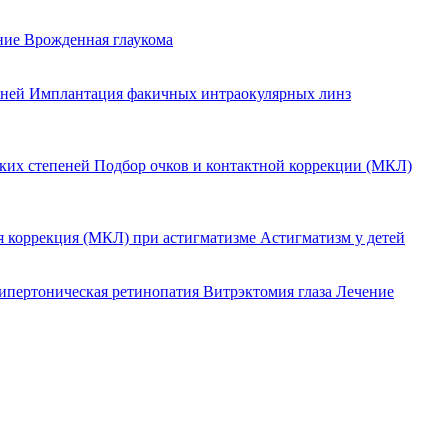
ение
Врожденная глаукома
еней
Имплантация факичных интраокулярных линз
оких степеней
Подбор очков и контактной коррекции (МКЛ)
я коррекция (МКЛ) при астигматизме
Астигматизм у детей
ипертоническая ретинопатия
Витрэктомия глаза
Лечение