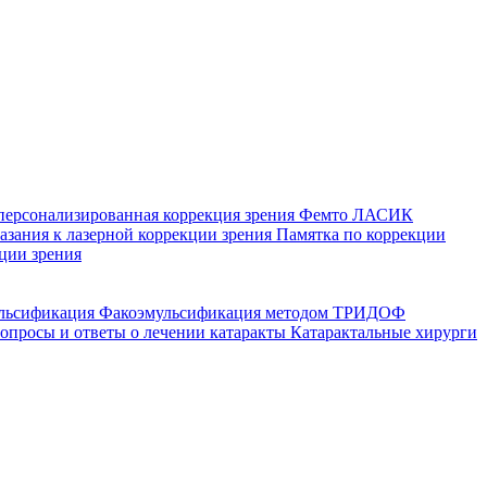
персонализированная коррекция зрения
Фемто ЛАСИК
зания к лазерной коррекции зрения
Памятка по коррекции
ции зрения
ульсификация
Факоэмульсификация методом ТРИДОФ
опросы и ответы о лечении катаракты
Катарактальные хирурги