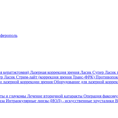
ферополь
я кератэктомия)
Лазерная коррекция зрения Ласик
Супер Ласик 
ер Ласик
Стрим-лайт (коррекция зрения Транс-ФРК)
Противопока
и лазерной коррекции зрения
Оборудование для лазерной коррек
кты и глаукомы
Лечение вторичной катаракты
Операция факоэм
аза
Интраокулярные линзы (ИОЛ) - искусственные хрусталики
В