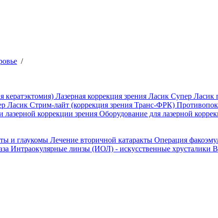
ровье
/
я кератэктомия)
Лазерная коррекция зрения Ласик
Супер Ласик 
ер Ласик
Стрим-лайт (коррекция зрения Транс-ФРК)
Противопока
и лазерной коррекции зрения
Оборудование для лазерной коррек
кты и глаукомы
Лечение вторичной катаракты
Операция факоэм
аза
Интраокулярные линзы (ИОЛ) - искусственные хрусталики
В