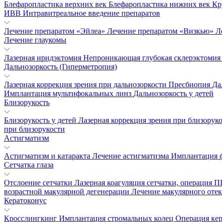
Блефаропластика верхних век
Блефаропластика нижних век
Кр
ИВВ Интравитреальное введение препаратов
Лечение препаратом «Эйлеа»
Лечение препаратом «Визкью»
Л
Лечение глаукомы
Лазерная иридэктомия
Непроникающая глубокая склерэктоми
Дальнозоркость (Гиперметропия)
Лазерная коррекция зрения при дальнозоркости
Пресбиопия
Да
Имплантация мультифокальных линз
Дальнозоркость у детей
Близорукость
Близорукость у детей
Лазерная коррекция зрения при близорук
при близорукости
Астигматизм
Астигматизм и катаракта
Лечение астигматизма
Имплантация 
Сетчатка глаза
Отслоение сетчатки
Лазерная коагуляция сетчатки, операция
возрастной макулярной дегенерации
Лечение макулярного отек
Кератоконус
Кросслингкинг
Имплантация стромальных колец
Операция ке