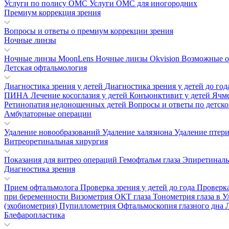
Услуги по полису ОМС
Услуги ОМС для иногородних
Премиум коррекция зрения
Вопросы и ответы о премиум коррекции зрения
Ночные линзы
Ночные линзы MoonLens
Ночные линзы Okvision
Возможные о
Детская офтальмология
Диагностика зрения у детей
Диагностика зрения у детей до го
ПИНА
Лечение косоглазия у детей
Конъюнктивит у детей
Ячм
Ретинопатия недоношенных детей
Вопросы и ответы по детск
Амбулаторные операции
Удаление новообразований
Удаление халязиона
Удаление птер
Витреоретинальная хирургия
Показания для витрео операций
Гемофтальм глаза
Эпиретинал
Диагностика зрения
Прием офтальмолога
Проверка зрения у детей до года
Проверка
при беременности
Визометрия
ОКТ глаза
Тонометрия глаза в 
(эхобиометрия)
Пупиллометрия
Офтальмоскопия глазного дна
Блефаропластика