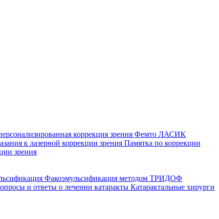
персонализированная коррекция зрения
Фемто ЛАСИК
зания к лазерной коррекции зрения
Памятка по коррекции
ции зрения
ульсификация
Факоэмульсификация методом ТРИДОФ
опросы и ответы о лечении катаракты
Катарактальные хирурги