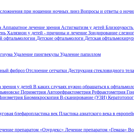
сложнения при ношении ночных линз
Вопросы и ответы о ночн
да
Аппаратное лечение зрения
Астигматизм у детей
Близорукость
ень
Халязион у детей - причины и лечение
Зондирование слезно
ой офтальмологии
Детские офтальмологи
Детская офтальмохирур
игиума
Удаление пингвекулы
Удаление папиллом
ьный фиброз
Отслоение сетчатки
Деструкция стекловидного тел
 зрения у детей
В каких случаях нужно обращаться к офтальмол
Ульяновске
Периметрия
Авторефрактометрия
Рефрактометрия
Го
Линзметрия
Биомикроскопия
В-сканирование (УЗИ)
Кератотопо
уговая блефаропластика век
Пластика азиатского века в европе
ечение препаратом «Озурдекс»
Лечение препаратом «Гемаза»
Во