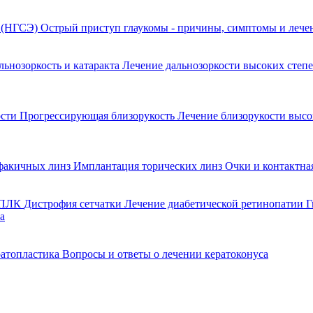
я (НГСЭ)
Острый приступ глаукомы - причины, симптомы и леч
льнозоркость и катаракта
Лечение дальнозоркости высоких степ
ости
Прогрессирующая близорукость
Лечение близорукости выс
факичных линз
Имплантация торических линз
Очки и контактна
 ППЛК
Дистрофия сетчатки
Лечение диабетической ретинопатии
Г
а
ратопластика
Вопросы и ответы о лечении кератоконуса