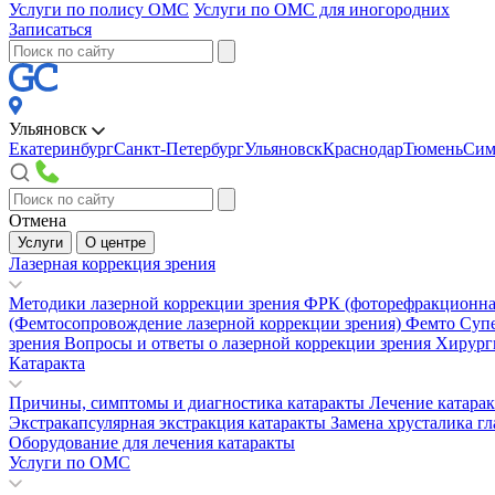
Услуги по полису ОМС
Услуги по ОМС для иногородних
Записаться
Ульяновск
Екатеринбург
Санкт-Петербург
Ульяновск
Краснодар
Тюмень
Сим
Отмена
Услуги
О центре
Лазерная коррекция зрения
Методики лазерной коррекции зрения
ФРК (фоторефракционна
(Фемтосопровождение лазерной коррекции зрения)
Фемто Суп
зрения
Вопросы и ответы о лазерной коррекции зрения
Хирург
Катаракта
Причины, симптомы и диагностика катаракты
Лечение катара
Экстракапсулярная экстракция катаракты
Замена хрусталика гл
Оборудование для лечения катаракты
Услуги по ОМС