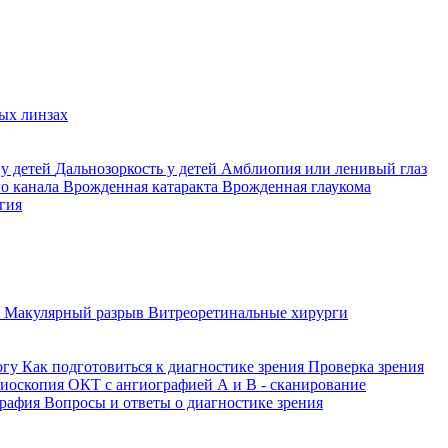
ых линзах
 у детей
Дальнозоркость у детей
Амблиопия или ленивый глаз
го канала
Врожденная катаракта
Врожденная глаукома
гия
а
Макулярный разрыв
Витреоретинальные хирурги
огу
Как подготовиться к диагностике зрения
Проверка зрения
ниоскопия
ОКТ с ангиографией
А и В - сканирование
графия
Вопросы и ответы о диагностике зрения