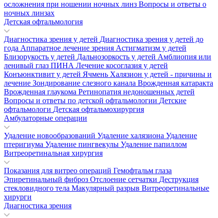
осложнения при ношении ночных линз
Вопросы и ответы о
ночных линзах
Детская офтальмология
Диагностика зрения у детей
Диагностика зрения у детей до
года
Аппаратное лечение зрения
Астигматизм у детей
Близорукость у детей
Дальнозоркость у детей
Амблиопия или
ленивый глаз
ПИНА
Лечение косоглазия у детей
Конъюнктивит у детей
Ячмень
Халязион у детей - причины и
лечение
Зондирование слезного канала
Врожденная катаракта
Врожденная глаукома
Ретинопатия недоношенных детей
Вопросы и ответы по детской офтальмологии
Детские
офтальмологи
Детская офтальмохирургия
Амбулаторные операции
Удаление новообразований
Удаление халязиона
Удаление
птеригиума
Удаление пингвекулы
Удаление папиллом
Витреоретинальная хирургия
Показания для витрео операций
Гемофтальм глаза
Эпиретинальный фиброз
Отслоение сетчатки
Деструкция
стекловидного тела
Макулярный разрыв
Витреоретинальные
хирурги
Диагностика зрения