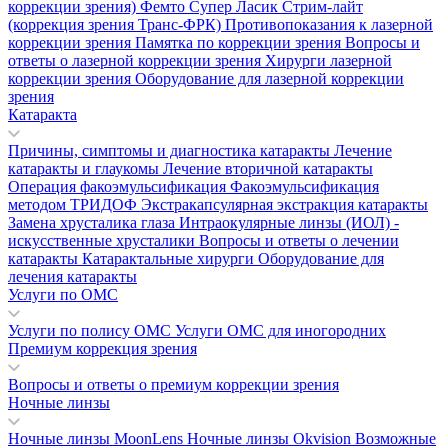
коррекции зрения)
Фемто Супер Ласик
Стрим-лайт
(коррекция зрения Транс-ФРК)
Противопоказания к лазерной
коррекции зрения
Памятка по коррекции зрения
Вопросы и
ответы о лазерной коррекции зрения
Хирурги лазерной
коррекции зрения
Оборудование для лазерной коррекции
зрения
Катаракта
Причины, симптомы и диагностика катаракты
Лечение
катаракты и глаукомы
Лечение вторичной катаракты
Операция факоэмульсификация
Факоэмульсификация
методом ТРИДОФ
Экстракапсулярная экстракция катаракты
Замена хрусталика глаза
Интраокулярные линзы (ИОЛ) -
искусственные хрусталики
Вопросы и ответы о лечении
катаракты
Катарактальные хирурги
Оборудование для
лечения катаракты
Услуги по ОМС
Услуги по полису ОМС
Услуги ОМС для иногородних
Премиум коррекция зрения
Вопросы и ответы о премиум коррекции зрения
Ночные линзы
Ночные линзы MoonLens
Ночные линзы Okvision
Возможные