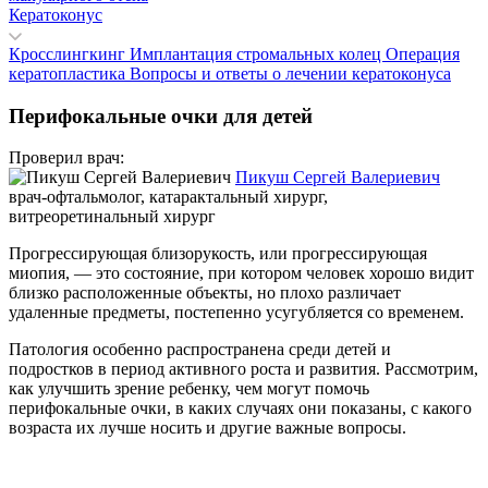
Кератоконус
Кросслингкинг
Имплантация стромальных колец
Операция
кератопластика
Вопросы и ответы о лечении кератоконуса
Перифокальные очки для детей
Проверил врач:
Пикуш Сергей Валериевич
врач-офтальмолог, катарактальный хирург,
витреоретинальный хирург
Прогрессирующая близорукость, или прогрессирующая
миопия, — это состояние, при котором человек хорошо видит
близко расположенные объекты, но плохо различает
удаленные предметы, постепенно усугубляется со временем.
Патология особенно распространена среди детей и
подростков в период активного роста и развития. Рассмотрим,
как улучшить зрение ребенку, чем могут помочь
перифокальные очки, в каких случаях они показаны, с какого
возраста их лучше носить и другие важные вопросы.