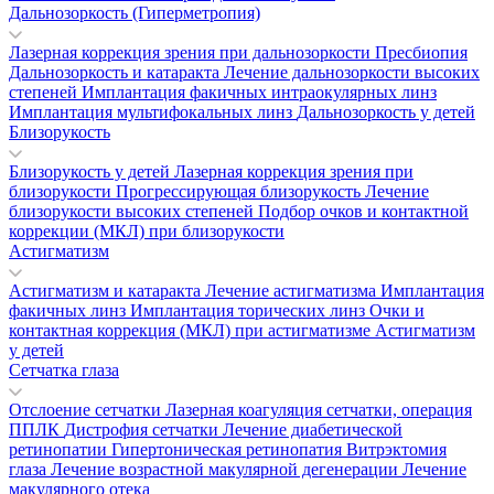
Дальнозоркость (Гиперметропия)
Лазерная коррекция зрения при дальнозоркости
Пресбиопия
Дальнозоркость и катаракта
Лечение дальнозоркости высоких
степеней
Имплантация факичных интраокулярных линз
Имплантация мультифокальных линз
Дальнозоркость у детей
Близорукость
Близорукость у детей
Лазерная коррекция зрения при
близорукости
Прогрессирующая близорукость
Лечение
близорукости высоких степеней
Подбор очков и контактной
коррекции (МКЛ) при близорукости
Астигматизм
Астигматизм и катаракта
Лечение астигматизма
Имплантация
факичных линз
Имплантация торических линз
Очки и
контактная коррекция (МКЛ) при астигматизме
Астигматизм
у детей
Сетчатка глаза
Отслоение сетчатки
Лазерная коагуляция сетчатки, операция
ППЛК
Дистрофия сетчатки
Лечение диабетической
ретинопатии
Гипертоническая ретинопатия
Витрэктомия
глаза
Лечение возрастной макулярной дегенерации
Лечение
макулярного отека