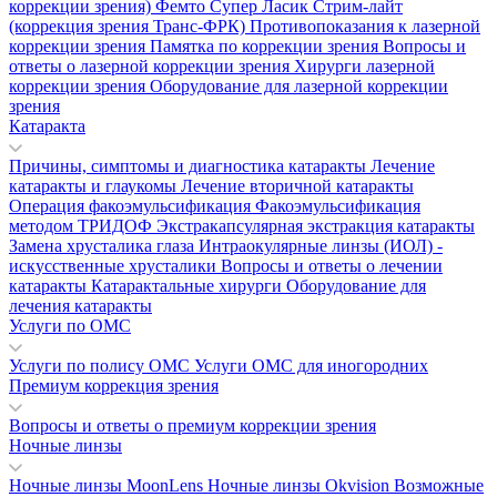
коррекции зрения)
Фемто Супер Ласик
Стрим-лайт
(коррекция зрения Транс-ФРК)
Противопоказания к лазерной
коррекции зрения
Памятка по коррекции зрения
Вопросы и
ответы о лазерной коррекции зрения
Хирурги лазерной
коррекции зрения
Оборудование для лазерной коррекции
зрения
Катаракта
Причины, симптомы и диагностика катаракты
Лечение
катаракты и глаукомы
Лечение вторичной катаракты
Операция факоэмульсификация
Факоэмульсификация
методом ТРИДОФ
Экстракапсулярная экстракция катаракты
Замена хрусталика глаза
Интраокулярные линзы (ИОЛ) -
искусственные хрусталики
Вопросы и ответы о лечении
катаракты
Катарактальные хирурги
Оборудование для
лечения катаракты
Услуги по ОМС
Услуги по полису ОМС
Услуги ОМС для иногородних
Премиум коррекция зрения
Вопросы и ответы о премиум коррекции зрения
Ночные линзы
Ночные линзы MoonLens
Ночные линзы Okvision
Возможные