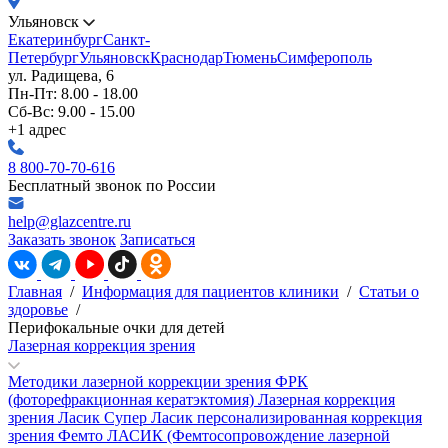
Ульяновск
Екатеринбург
Санкт-
Петербург
Ульяновск
Краснодар
Тюмень
Симферополь
ул. Радищева, 6
Пн-Пт: 8.00 - 18.00
Сб-Вс: 9.00 - 15.00
+1 адрес
8 800-70-70-616
Бесплатный звонок по России
help@glazcentre.ru
Заказать звонок
Записаться
Главная
/
Информация для пациентов клиники
/
Статьи о
здоровье
/
Перифокальные очки для детей
Лазерная коррекция зрения
Методики лазерной коррекции зрения
ФРК
(фоторефракционная кератэктомия)
Лазерная коррекция
зрения Ласик
Супер Ласик персонализированная коррекция
зрения
Фемто ЛАСИК (Фемтосопровождение лазерной