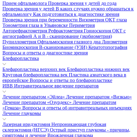
Прием офтальмолога
Проверка зрения у детей до года
Проверка зрения у детей
В каких случаях нужно обращаться к
офтальмологу
Как подготовиться к диагностике зрения
Проверка зрения при беременности
Визометрия
ОКТ глаза
Тонометрия глаза в Ульяновске
Периметрия
Авторефрактометрия
Рефрактометрия
Гониоскопия
ОКТ с
ангиографией
А и В - сканирование (эхобиометрия)
Пупиллометрия
Офтальмоскопия глазного дна
Линзметрия
Биомикроскопия
В-сканирование (УЗИ)
Кератотопография
Вопросы и ответы о диагностике зрения
Блефаропластика
Блефаропластика верхних век
Блефаропластика нижних век
Круговая блефаропластика век
Пластика азиатского века в
европейское
Вопросы и ответы по блефаропластике
ИВВ Интравитреальное введение препаратов
Лечение препаратом «Эйлеа»
Лечение препаратом «Визкью»
Лечение препаратом «Озурдекс»
Лечение препаратом
«Гемаза»
Вопросы и ответы об интравитреальных инъекциях
Лечение глаукомы
Лазерная иридэктомия
Непроникающая глубокая
склерэктомия (НГСЭ)
Острый приступ глаукомы - причины,
симптомы и лечение
Врожденная глаукома