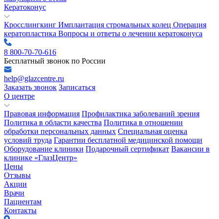
Кератоконус
Кросслингкинг
Имплантация стромальных колец
Операция
кератопластика
Вопросы и ответы о лечении кератоконуса
8 800-70-70-616
Бесплатный звонок по России
help@glazcentre.ru
Заказать звонок
Записаться
О центре
Правовая информация
Профилактика заболеваний зрения
Политика в области качества
Политика в отношении
обработки персональных данных
Специальная оценка
условий труда
Гарантии бесплатной медицинской помощи
Оборудование клиники
Подарочный сертификат
Вакансии в
клинике «ГлазЦентр»
Цены
Отзывы
Акции
Врачи
Пациентам
Контакты