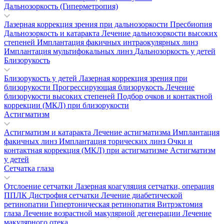
Дальнозоркость (Гиперметропия)
Лазерная коррекция зрения при дальнозоркости
Пресбиопия
Дальнозоркость и катаракта
Лечение дальнозоркости высоких
степеней
Имплантация факичных интраокулярных линз
Имплантация мультифокальных линз
Дальнозоркость у детей
Близорукость
Близорукость у детей
Лазерная коррекция зрения при
близорукости
Прогрессирующая близорукость
Лечение
близорукости высоких степеней
Подбор очков и контактной
коррекции (МКЛ) при близорукости
Астигматизм
Астигматизм и катаракта
Лечение астигматизма
Имплантация
факичных линз
Имплантация торических линз
Очки и
контактная коррекция (МКЛ) при астигматизме
Астигматизм
у детей
Сетчатка глаза
Отслоение сетчатки
Лазерная коагуляция сетчатки, операция
ППЛК
Дистрофия сетчатки
Лечение диабетической
ретинопатии
Гипертоническая ретинопатия
Витрэктомия
глаза
Лечение возрастной макулярной дегенерации
Лечение
макулярного отека