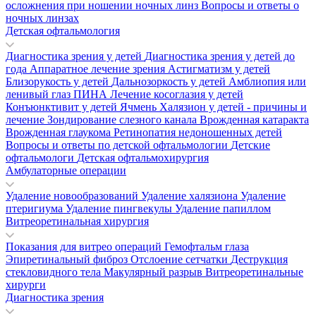
осложнения при ношении ночных линз
Вопросы и ответы о
ночных линзах
Детская офтальмология
Диагностика зрения у детей
Диагностика зрения у детей до
года
Аппаратное лечение зрения
Астигматизм у детей
Близорукость у детей
Дальнозоркость у детей
Амблиопия или
ленивый глаз
ПИНА
Лечение косоглазия у детей
Конъюнктивит у детей
Ячмень
Халязион у детей - причины и
лечение
Зондирование слезного канала
Врожденная катаракта
Врожденная глаукома
Ретинопатия недоношенных детей
Вопросы и ответы по детской офтальмологии
Детские
офтальмологи
Детская офтальмохирургия
Амбулаторные операции
Удаление новообразований
Удаление халязиона
Удаление
птеригиума
Удаление пингвекулы
Удаление папиллом
Витреоретинальная хирургия
Показания для витрео операций
Гемофтальм глаза
Эпиретинальный фиброз
Отслоение сетчатки
Деструкция
стекловидного тела
Макулярный разрыв
Витреоретинальные
хирурги
Диагностика зрения