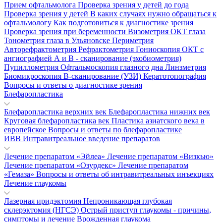
Прием офтальмолога
Проверка зрения у детей до года
Проверка зрения у детей
В каких случаях нужно обращаться к
офтальмологу
Как подготовиться к диагностике зрения
Проверка зрения при беременности
Визометрия
ОКТ глаза
Тонометрия глаза в Ульяновске
Периметрия
Авторефрактометрия
Рефрактометрия
Гониоскопия
ОКТ с
ангиографией
А и В - сканирование (эхобиометрия)
Пупиллометрия
Офтальмоскопия глазного дна
Линзметрия
Биомикроскопия
В-сканирование (УЗИ)
Кератотопография
Вопросы и ответы о диагностике зрения
Блефаропластика
Блефаропластика верхних век
Блефаропластика нижних век
Круговая блефаропластика век
Пластика азиатского века в
европейское
Вопросы и ответы по блефаропластике
ИВВ Интравитреальное введение препаратов
Лечение препаратом «Эйлеа»
Лечение препаратом «Визкью»
Лечение препаратом «Озурдекс»
Лечение препаратом
«Гемаза»
Вопросы и ответы об интравитреальных инъекциях
Лечение глаукомы
Лазерная иридэктомия
Непроникающая глубокая
склерэктомия (НГСЭ)
Острый приступ глаукомы - причины,
симптомы и лечение
Врожденная глаукома