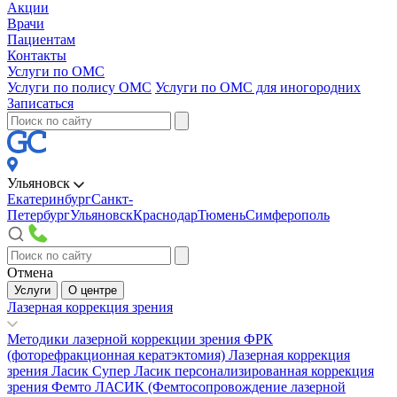
Акции
Врачи
Пациентам
Контакты
Услуги по ОМС
Услуги по полису ОМС
Услуги по ОМС для иногородних
Записаться
Ульяновск
Екатеринбург
Санкт-
Петербург
Ульяновск
Краснодар
Тюмень
Симферополь
Отмена
Услуги
О центре
Лазерная коррекция зрения
Методики лазерной коррекции зрения
ФРК
(фоторефракционная кератэктомия)
Лазерная коррекция
зрения Ласик
Супер Ласик персонализированная коррекция
зрения
Фемто ЛАСИК (Фемтосопровождение лазерной