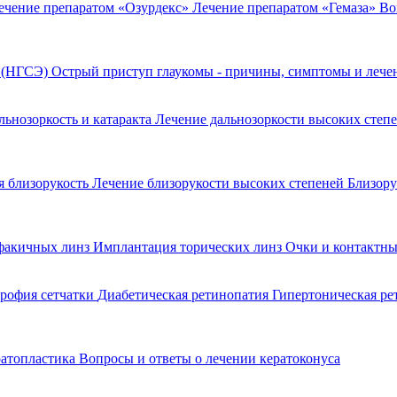
ечение препаратом «Озурдекс»
Лечение препаратом «Гемаза»
Во
я (НГСЭ)
Острый приступ глаукомы - причины, симптомы и леч
льнозоркость и катаракта
Лечение дальнозоркости высоких степ
 близорукость
Лечение близорукости высоких степеней
Близору
факичных линз
Имплантация торических линз
Очки и контактны
рофия сетчатки
Диабетическая ретинопатия
Гипертоническая р
ратопластика
Вопросы и ответы о лечении кератоконуса