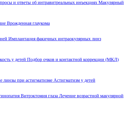
просы и ответы об интравитреальных инъекциях
Макулярный
ение
Врожденная глаукома
еней
Имплантация факичных интраокулярных линз
кость у детей
Подбор очков и контактной коррекции (МКЛ)
е линзы при астигматизме
Астигматизм у детей
етинопатия
Витрэктомия глаза
Лечение возрастной макулярной