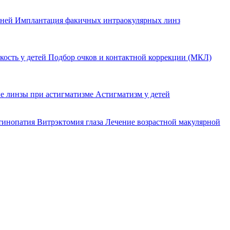
еней
Имплантация факичных интраокулярных линз
кость у детей
Подбор очков и контактной коррекции (МКЛ)
е линзы при астигматизме
Астигматизм у детей
етинопатия
Витрэктомия глаза
Лечение возрастной макулярной