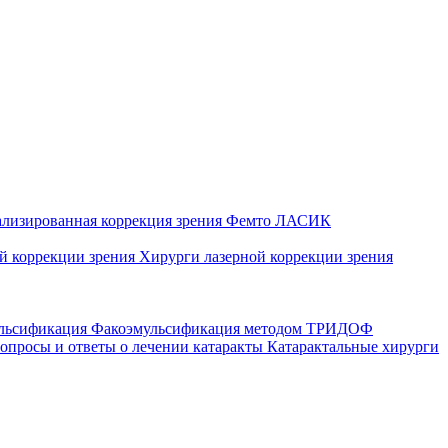
ализированная коррекция зрения
Фемто ЛАСИК
ой коррекции зрения
Хирурги лазерной коррекции зрения
ульсификация
Факоэмульсификация методом ТРИДОФ
опросы и ответы о лечении катаракты
Катарактальные хирурги