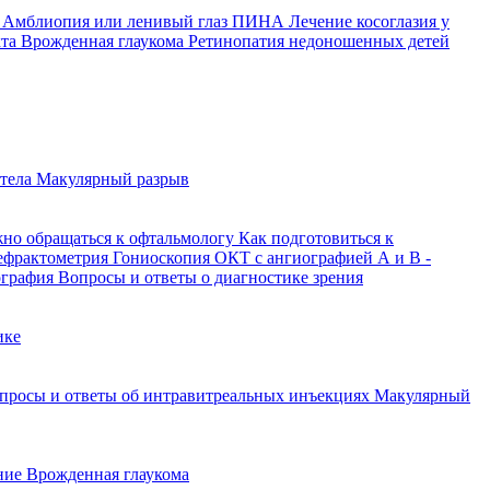
й
Амблиопия или ленивый глаз
ПИНА
Лечение косоглазия у
кта
Врожденная глаукома
Ретинопатия недоношенных детей
 тела
Макулярный разрыв
жно обращаться к офтальмологу
Как подготовиться к
ефрактометрия
Гониоскопия
ОКТ с ангиографией
А и В -
ография
Вопросы и ответы о диагностике зрения
ике
просы и ответы об интравитреальных инъекциях
Макулярный
ение
Врожденная глаукома