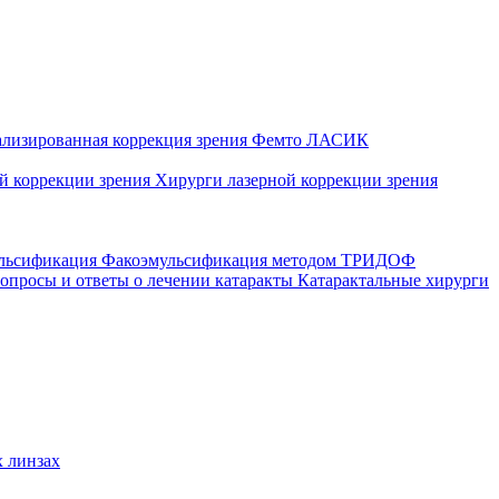
ализированная коррекция зрения
Фемто ЛАСИК
ой коррекции зрения
Хирурги лазерной коррекции зрения
ульсификация
Факоэмульсификация методом ТРИДОФ
опросы и ответы о лечении катаракты
Катарактальные хирурги
 линзах