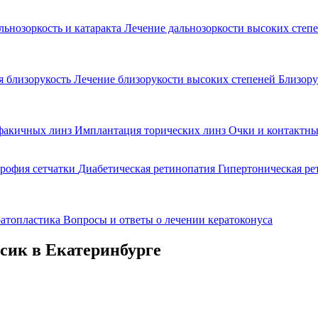
льнозоркость и катаракта
Лечение дальнозоркости высоких степ
 близорукость
Лечение близорукости высоких степеней
Близору
факичных линз
Имплантация торических линз
Очки и контактны
рофия сетчатки
Диабетическая ретинопатия
Гипертоническая р
ратопластика
Вопросы и ответы о лечении кератоконуса
сик в Екатеринбурге