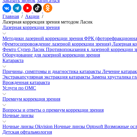
Заказать звонок
Записаться
Главная
/
Акции
/
Лазерная коррекция зрения методом Ласик
Лазерная коррекция зрения
Методики лазерной коррекции зрения
ФРК (фоторефракционна
(Фемтосопровождение лазерной коррекции зрения)
Лазерная к
Фемто Супер Ласик
Противопоказания к лазерной коррекции 
Оборудование для лазерной коррекции зрения
Катаракта
Причины, симптомы и диагностика катаракты
Лечение катара
Экстракапсулярная экстракция катаракты
Замена хрусталика гл
Врожденная катаракта
Услуги по ОМС
Премиум коррекция зрения
Вопросы и ответы о премиум коррекции зрения
Ночные линзы
Ночные линзы Okvision
Ночные линзы Optosoft
Возможные осл
Детская офтальмология