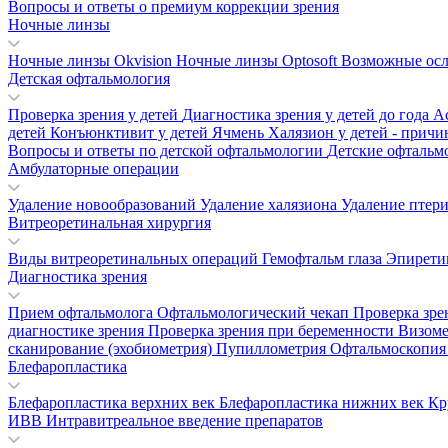
Вопросы и ответы о премиум коррекции зрения
Ночные линзы
Ночные линзы Okvision
Ночные линзы Optosoft
Возможные осл
Детская офтальмология
Проверка зрения у детей
Диагностика зрения у детей до года
А
детей
Конъюнктивит у детей
Ячмень
Халязион у детей - прич
Вопросы и ответы по детской офтальмологии
Детские офтальм
Амбулаторные операции
Удаление новообразований
Удаление халязиона
Удаление птер
Витреоретинальная хирургия
Виды витреоретинальных операций
Гемофтальм глаза
Эпирети
Диагностика зрения
Прием офтальмолога
Офтальмологический чекап
Проверка зре
диагностике зрения
Проверка зрения при беременности
Визом
сканирование (эхобиометрия)
Пупиллометрия
Офтальмоскопи
Блефаропластика
Блефаропластика верхних век
Блефаропластика нижних век
Кр
ИВВ Интравитреальное введение препаратов