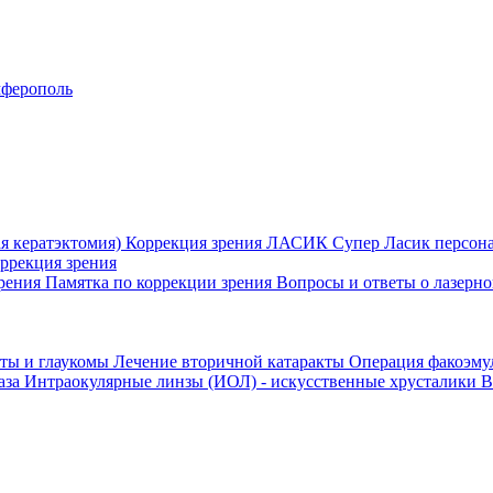
ферополь
я кератэктомия)
Коррекция зрения ЛАСИК
Супер Ласик персон
оррекция зрения
зрения
Памятка по коррекции зрения
Вопросы и ответы о лазерн
кты и глаукомы
Лечение вторичной катаракты
Операция факоэм
аза
Интраокулярные линзы (ИОЛ) - искусственные хрусталики
В