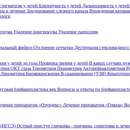
стигматизм у детей
Близорукость у детей
Дальнозоркость у дете
ины и лечение
Зондирование слезного канала
Врожденная катара
ологи
игиума
Удаление пингвекулы
Удаление папиллом
нальный фиброз
Отслоение сетчатки
Деструкция стекловидного
ния у детей до года
Проверка зрения у детей
В каких случаях ну
етрия
ОКТ глаза
Тонометрия
Периметрия
Авторефрактометрия
Р
я
Линзметрия
Биомикроскопия
В-сканирование (УЗИ)
Кератотоп
уговая блефаропластика век
Вопросы и ответы по блефаропласт
ечение препаратом «Озурдекс»
Лечение препаратом «Гемаза»
Во
я (НГСЭ)
Острый приступ глаукомы - причины, симптомы и леч