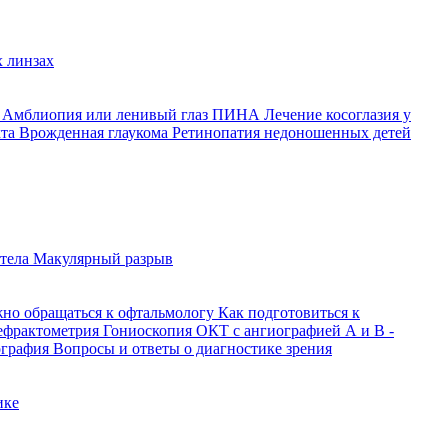
 линзах
й
Амблиопия или ленивый глаз
ПИНА
Лечение косоглазия у
кта
Врожденная глаукома
Ретинопатия недоношенных детей
 тела
Макулярный разрыв
жно обращаться к офтальмологу
Как подготовиться к
ефрактометрия
Гониоскопия
ОКТ с ангиографией
А и В -
ография
Вопросы и ответы о диагностике зрения
ике