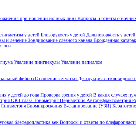
ожнения при ношении ночных линз
Вопросы и ответы о ночных
стигматизм у детей
Близорукость у детей
Дальнозоркость у дете
ины и лечение
Зондирование слезного канала
Врожденная катара
ологи
игиума
Удаление пингвекулы
Удаление папиллом
нальный фиброз
Отслоение сетчатки
Деструкция стекловидного
ния у детей до года
Проверка зрения у детей
В каких случаях ну
етрия
ОКТ глаза
Тонометрия
Периметрия
Авторефрактометрия
Р
я
Линзметрия
Биомикроскопия
В-сканирование (УЗИ)
Кератотоп
уговая блефаропластика век
Вопросы и ответы по блефаропласт