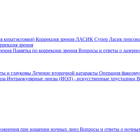
я кератэктомия)
Коррекция зрения ЛАСИК
Супер Ласик персон
оррекция зрения
зрения
Памятка по коррекции зрения
Вопросы и ответы о лазерн
кты и глаукомы
Лечение вторичной катаракты
Операция факоэм
аза
Интраокулярные линзы (ИОЛ) - искусственные хрусталики
В
ожнения при ношении ночных линз
Вопросы и ответы о ночных