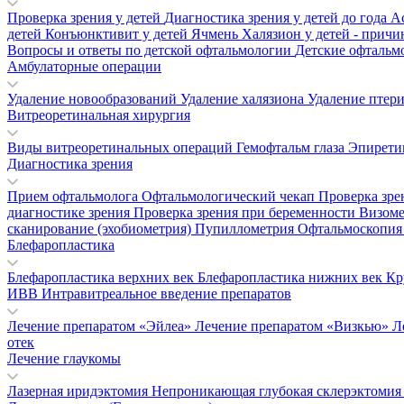
Проверка зрения у детей
Диагностика зрения у детей до года
А
детей
Конъюнктивит у детей
Ячмень
Халязион у детей - прич
Вопросы и ответы по детской офтальмологии
Детские офтальм
Амбулаторные операции
Удаление новообразований
Удаление халязиона
Удаление птер
Витреоретинальная хирургия
Виды витреоретинальных операций
Гемофтальм глаза
Эпирети
Диагностика зрения
Прием офтальмолога
Офтальмологический чекап
Проверка зре
диагностике зрения
Проверка зрения при беременности
Визом
сканирование (эхобиометрия)
Пупиллометрия
Офтальмоскопи
Блефаропластика
Блефаропластика верхних век
Блефаропластика нижних век
Кр
ИВВ Интравитреальное введение препаратов
Лечение препаратом «Эйлеа»
Лечение препаратом «Визкью»
Л
отек
Лечение глаукомы
Лазерная иридэктомия
Непроникающая глубокая склерэктоми