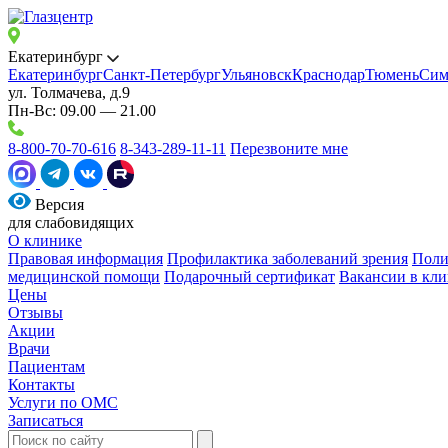
Екатеринбург
Екатеринбург
Санкт-Петербург
Ульяновск
Краснодар
Тюмень
Сим
ул. Толмачева, д.9
Пн-Вс: 09.00 — 21.00
8-800-70-70-616
8-343-289-11-11
Перезвоните мне
Версия
для слабовидящих
О клинике
Правовая информация
Профилактика заболеваний зрения
Поли
медицинской помощи
Подарочный сертификат
Вакансии в кли
Цены
Отзывы
Акции
Врачи
Пациентам
Контакты
Услуги по ОМС
Записаться