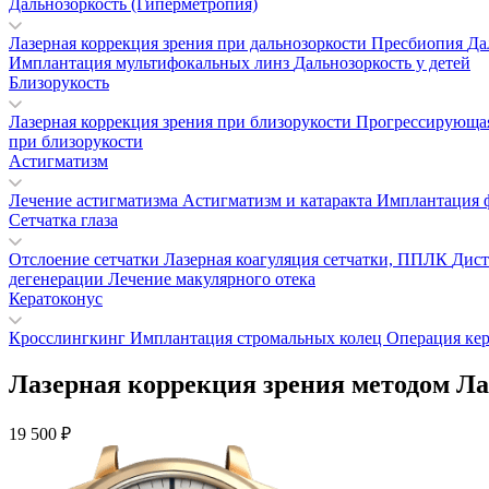
Дальнозоркость (Гиперметропия)
Лазерная коррекция зрения при дальнозоркости
Пресбиопия
Да
Имплантация мультифокальных линз
Дальнозоркость у детей
Близорукость
Лазерная коррекция зрения при близорукости
Прогрессирующая
при близорукости
Астигматизм
Лечение астигматизма
Астигматизм и катаракта
Имплантация 
Сетчатка глаза
Отслоение сетчатки
Лазерная коагуляция сетчатки, ППЛК
Дист
дегенерации
Лечение макулярного отека
Кератоконус
Кросслингкинг
Имплантация стромальных колец
Операция ке
Лазерная коррекция зрения методом Ла
19 500 ₽