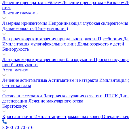
Лечение препаратом «Эйлеа»
Лечение препаратом «Визкью»
Л
отек
Лечение глаукомы
Лазерная иридэктомия
Непроникающая глубокая склерэктоми
Дальнозоркость (Гиперметропия)
Лазерная коррекция зрения при дальнозоркости
Пресбиопия
Да
Имплантация мультифокальных линз
Дальнозоркость у детей
Близорукость
Лазерная коррекция зрения при близорукости
Прогрессирующая
при близорукости
Астигматизм
Лечение астигматизма
Астигматизм и катаракта
Имплантация 
Сетчатка глаза
Отслоение сетчатки
Лазерная коагуляция сетчатки, ППЛК
Дист
дегенерации
Лечение макулярного отека
Кератоконус
Кросслингкинг
Имплантация стромальных колец
Операция ке
8-800-70-70-616