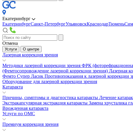
Екатеринбург
Екатеринбург
Санкт-Петербург
Ульяновск
Краснодар
Тюмень
Сим
Отмена
Услуги
О центре
Лазерная коррекция зрения
Методики лазерной коррекции зрения
ФРК (фоторефракционна
(Фемтосопровождение лазерной коррекции зрения)
Лазерная к
Фемто Супер Ласик
Противопоказания к лазерной коррекции 
Оборудование для лазерной коррекции зрения
Катаракта
Причины, симптомы и диагностика катаракты
Лечение катара
Экстракапсулярная экстракция катаракты
Замена хрусталика гл
Врожденная катаракта
Услуги по ОМС
Премиум коррекция зрения